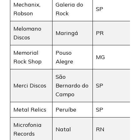
Mechanix,
Galeria do
SP
Robson
Rock
Melomano
Maringá
PR
Discos
Memorial
Pouso
MG
Rock Shop
Alegre
São
Merci Discos
Bernardo do
SP
Campo
Metal Relics
Peruíbe
SP
Microfonia
Natal
RN
Records