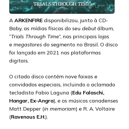
A
ARKENFIRE
disponibilizou, junto à CD-
Baby, as mídias físicas do seu
debut
álbum,
“
Trials Through Time
“, nas principais lojas
e
megastores
do segmento no Brasil. O disco
foi lançado em 2021 nas plataformas
digitais.
O citado disco contém nove faixas e
convidados especiais, incluindo o aclamado
tecladista Fabio Laguna (
Edu Falaschi,
Hangar, Ex-Angra
), e os músicos canadenses
Matt Depper (
in memoriam
) e R. A. Voltaire
(
Ravenous E.H
.).