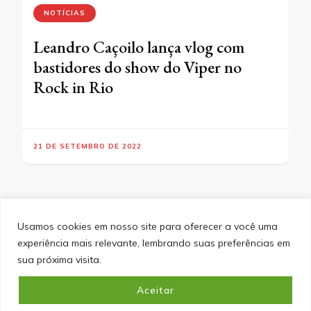
NOTÍCIAS
Leandro Caçoilo lança vlog com
bastidores do show do Viper no
Rock in Rio
21 DE SETEMBRO DE 2022
Usamos cookies em nosso site para oferecer a você uma
experiência mais relevante, lembrando suas preferências em
SITEMAP
POLÍTICA DE PRIVACIDADE
EQUIPE
sua próxima visita.
CONTATO
Aceitar
&cópia; Direitos Autorais 2026
Portal do Inferno
. Todos os
direitos reservados.
Blossom PinIt | Desenvolvido por