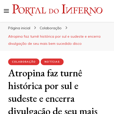
Portal do Inferno
Do Rock 'n' Roll ao Metal Extremo
Página inicial
Colaboração
Atropina faz turnê histórica por sul e sudeste e encerra
divulgação de seu mais bem sucedido disco
COLABORAÇÃO
NOTÍCIAS
Atropina faz turnê
histórica por sul e
sudeste e encerra
divulgação de seu mais