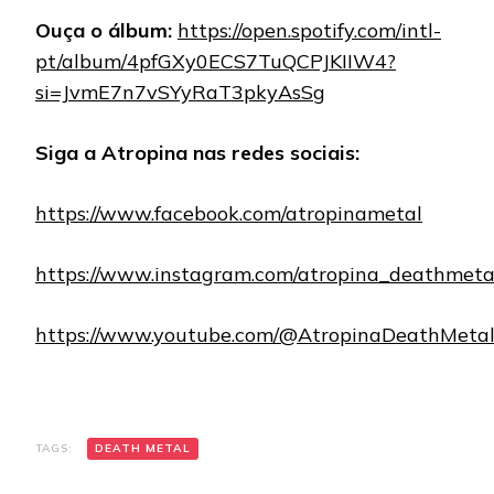
Ouça o álbum:
https://open.spotify.com/intl-
pt/album/4pfGXy0ECS7TuQCPJKIIW4?
si=JvmE7n7vSYyRaT3pkyAsSg
Siga a Atropina nas redes sociais:
https://www.facebook.com/atropinametal
https://www.instagram.com/atropina_deathmeta
https://www.youtube.com/@AtropinaDeathMeta
TAGS:
DEATH METAL