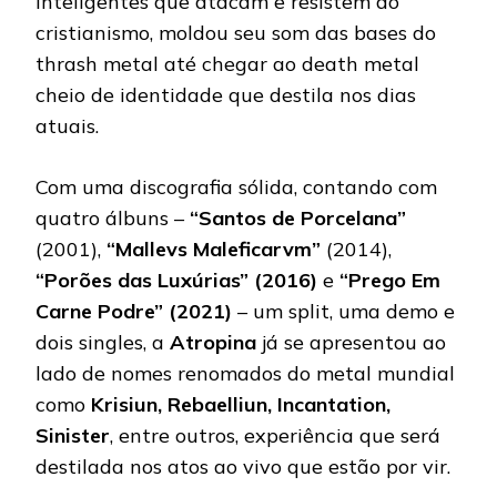
inteligentes que atacam e resistem ao
cristianismo, moldou seu som das bases do
thrash metal até chegar ao death metal
cheio de identidade que destila nos dias
atuais.
Com uma discografia sólida, contando com
quatro álbuns –
“Santos de Porcelana”
(2001),
“Mallevs Maleficarvm”
(2014),
“Porões das Luxúrias” (2016)
e
“Prego Em
Carne Podre” (2021)
– um split, uma demo e
dois singles, a
Atropina
já se apresentou ao
lado de nomes renomados do metal mundial
como
Krisiun, Rebaelliun, Incantation,
Sinister
, entre outros, experiência que será
destilada nos atos ao vivo que estão por vir.