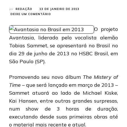
por
REDAÇÃO
13 DE JANEIRO DE 2013
EM
DEIXE UM COMENTÁRIO
AVANTASIA:
APRESENTAÇÃO
O projeto
ÚNICA
NO
Avantasia, liderado pelo vocalista alemão
BRASIL
Tobias Sammet, se apresentará no Brasil no
EM
JUNHO
dia 29 de junho de 2013 no HSBC Brasil, em
DE
2013
São Paulo (SP).
Promovendo seu novo álbum
The Mistery of
Time
– que será lançado em março de 2013 –
Sammet atuará ao lado de Michael Kiske,
Kai Hansen, entre outras grandes surpresas,
num show de 3 horas de duração,
executando desde suas primeiras obras até
o material mais recente e atual.