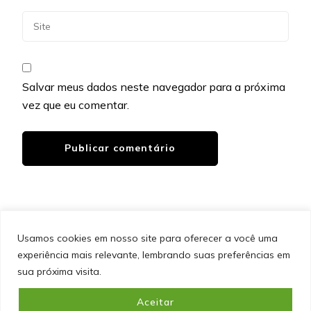
Salvar meus dados neste navegador para a próxima
vez que eu comentar.
Usamos cookies em nosso site para oferecer a você uma
experiência mais relevante, lembrando suas preferências em
SITEMAP
POLÍTICA DE PRIVACIDADE
EQUIPE
sua próxima visita.
CONTATO
Aceitar
&cópia; Direitos Autorais 2026
Portal do Inferno
. Todos os