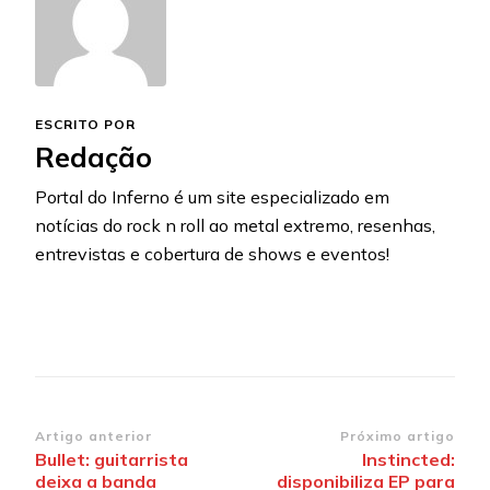
ESCRITO POR
Redação
Portal do Inferno é um site especializado em
notícias do rock n roll ao metal extremo, resenhas,
entrevistas e cobertura de shows e eventos!
Navegação
Artigo anterior
Próximo artigo
Bullet: guitarrista
Instincted:
de
deixa a banda
disponibiliza EP para