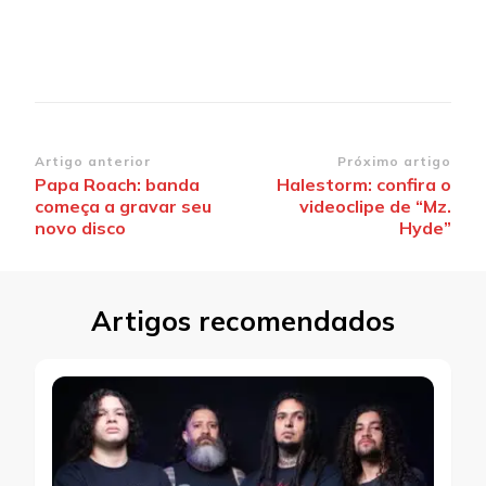
Navegação
Artigo anterior
Próximo artigo
Papa Roach: banda
Halestorm: confira o
de
começa a gravar seu
videoclipe de “Mz.
post
novo disco
Hyde”
Artigos recomendados