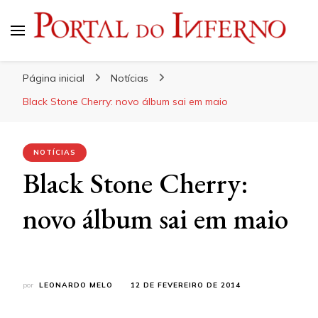
Portal do Inferno
Do Rock 'n' Roll ao Metal Extremo
Página inicial
Notícias
Black Stone Cherry: novo álbum sai em maio
NOTÍCIAS
Black Stone Cherry:
novo álbum sai em maio
por
LEONARDO MELO
12 DE FEVEREIRO DE 2014