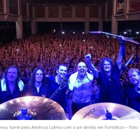
eou turnê pela América Latina com o pé direito em Fortaleza – foto: