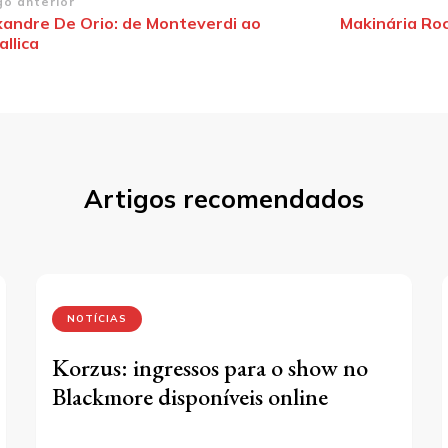
vegação
go anterior
xandre De Orio: de Monteverdi ao
Makinária Roc
llica
st
Artigos recomendados
NOTÍCIAS
Korzus: ingressos para o show no
Blackmore disponíveis online