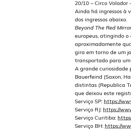
20/10 – Circo Volador
Ainda há ingressos à 
dos ingressos abaixo.
Beyond The Red Mirro
europeus, atingindo o 
aproximadamente quat
gira em torno de um jo
transportado para um p
A grande curiosidade 
Bauerfeind (Saxon, Ham
distintas (Republica T
que deixou este regis
Serviço SP:
https://w
Serviço RJ:
https://ww
Serviço Curitiba:
http
Serviço BH:
https://w