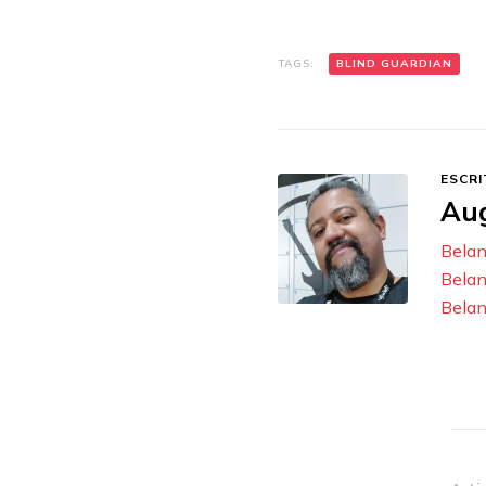
TAGS:
BLIND GUARDIAN
ESCRI
Au
Belan
Belan
Belan