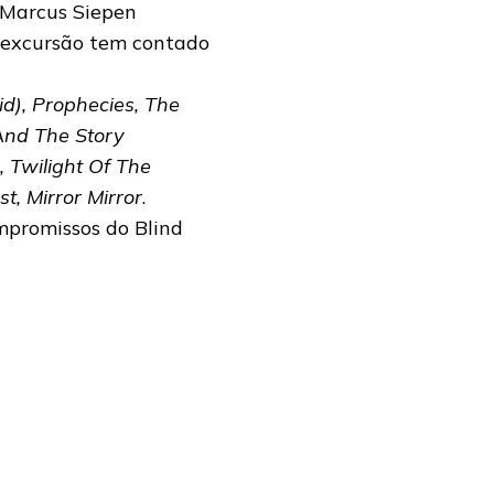
, Marcus Siepen
a excursão tem contado
id), Prophecies, The
 And The Story
 Twilight Of The
t, Mirror Mirror
.
mpromissos do Blind