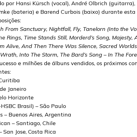
o por Hansi Kürsch (vocal), André Olbrich (guitarra)
Ehmke (bateria) e Barend Curbois (baixo) durante est
osições:
 From Sanctuary, Nightfall, Fly, Tanelorn (Into the Vo
he Rings, Time Stands Still, Morderd’s Song, Majesty,
’m Alive, And Then There Was Silence, Sacred Worlds,
 Wrath, Into The Storm, The Bard’s Song – In The Fores
ucesso e milhões de álbuns vendidos, os próximos co
ntes:
Curitiba
 de Janeiro
elo Horizonte
-HSBC Brasil) – São Paulo
es – Buenos Aires, Argentina
can – Santiago, Chile
– San Jose, Costa Rica