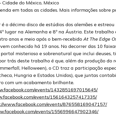
 – Cidade do México, México
venda em todas as cidades. Mais informações sobre p
r
é o décimo disco de estúdios dos alemães e estreou 
4º lugar na Alemanha e 8º na Áustria. Este trabalho
ro anos e meio após o bem-recebido
At The Edge O
vem conhecido há 19 anos. No decorrer das 10 faixas
ortal misterioso e sobrenatural que inclui deuses, t
por trás deste trabalho é que, além da produção do 
merfall, Helloween), o CD traz a participação espec
checa, Hungria e Estados Unidos), que juntas contabi
tro com um acabamento brilhante.
ww.facebook.com/events/1432851697015645/
w.facebook.com/events/1561643257417335/
s://www.facebook.com/events/876558169047157/
ww.facebook.com/events/1556996647902346/