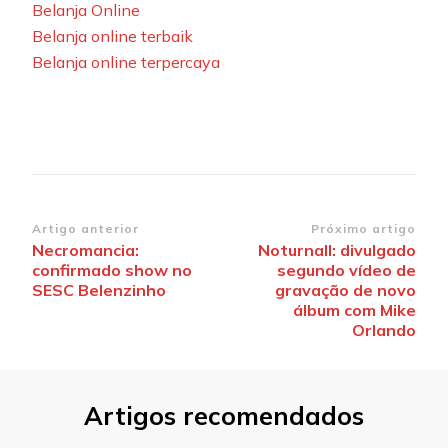
Belanja Online
Belanja online terbaik
Belanja online terpercaya
Navegação
Artigo anterior
Próximo artigo
Necromancia:
Noturnall: divulgado
de
confirmado show no
segundo vídeo de
post
SESC Belenzinho
gravação de novo
álbum com Mike
Orlando
Artigos recomendados