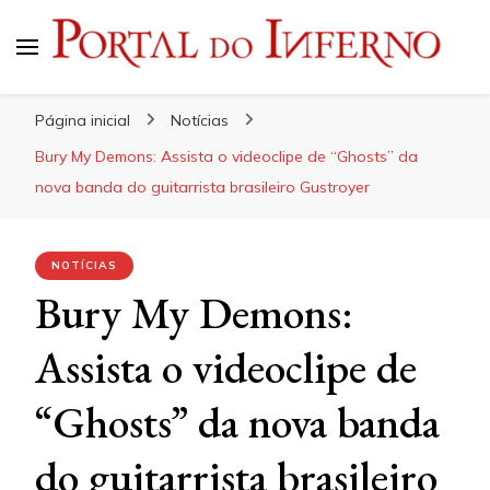
Portal do Inferno
Do Rock 'n' Roll ao Metal Extremo
Página inicial
Notícias
Bury My Demons: Assista o videoclipe de “Ghosts” da
nova banda do guitarrista brasileiro Gustroyer
NOTÍCIAS
Bury My Demons:
Assista o videoclipe de
“Ghosts” da nova banda
do guitarrista brasileiro