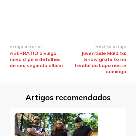
Navegação
Artigo anterior
Próximo artigo
ABERRATIO divulga
Juventude Maldita:
de
novo clipe e detalhes
Show gratuito no
post
de seu segundo álbum
Tendal da Lapa neste
domingo
Artigos recomendados