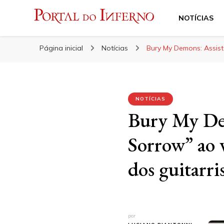
NOTÍCIAS
Portal do Inferno
Do Rock 'n' Roll ao Metal Extremo
Página inicial
Notícias
Bury My Demons: Assist
NOTÍCIAS
Bury My Dem
Sorrow” ao
dos guitarri
por