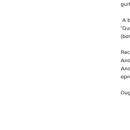
gui
A b
“Gu
(bat
Rec
And
And
apr
Ouç