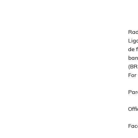
Rad
Lig
de 
ban
(BR
For 
Par
Off
Fac