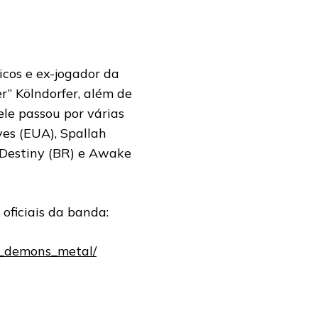
icos e ex-jogador da
r” Kölndorfer, além de
le passou por várias
es (EUA), Spallah
 Destiny (BR) e Awake
oficiais da banda:
y_demons_metal/