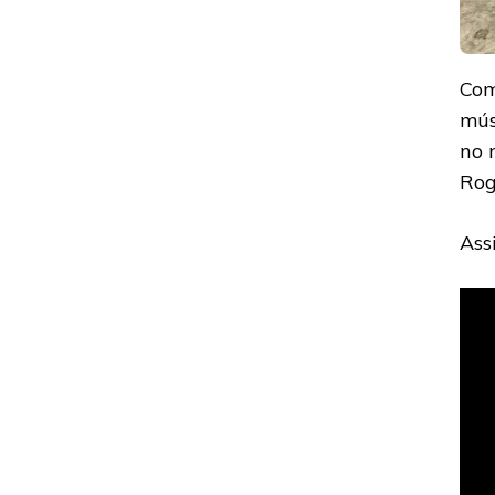
Com
mús
no 
Rog
Ass