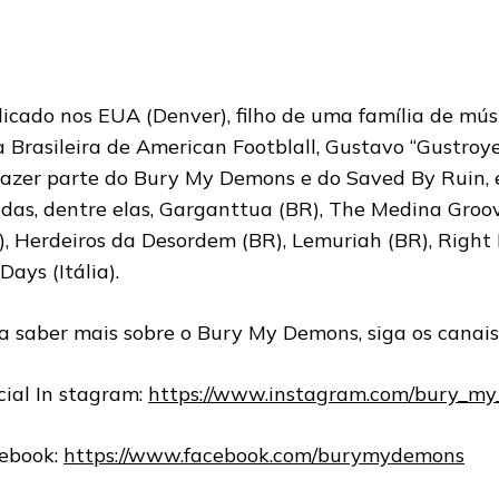
icado nos EUA (Denver), filho de uma família de mús
a Brasileira de American Footblall, Gustavo “Gustroye
fazer parte do Bury My Demons e do Saved By Ruin, e
das, dentre elas, Garganttua (BR), The Medina Groov
), Herdeiros da Desordem (BR), Lemuriah (BR), Right
Days (Itália).
a saber mais sobre o Bury My Demons, siga os canais 
icial In stagram:
https://www.instagram.com/bury_m
ebook:
https://www.facebook.com/burymydemons