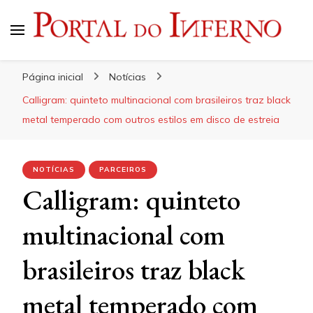
Portal do Inferno
Do Rock 'n' Roll ao Metal Extremo
Página inicial
Notícias
Calligram: quinteto multinacional com brasileiros traz black
metal temperado com outros estilos em disco de estreia
NOTÍCIAS
PARCEIROS
Calligram: quinteto
multinacional com
brasileiros traz black
metal temperado com