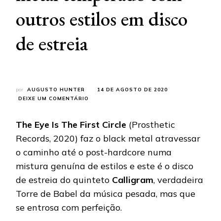
outros estilos em disco
de estreia
por
AUGUSTO HUNTER
14 DE AGOSTO DE 2020
EM
DEIXE UM COMENTÁRIO
CALLIGRAM:
QUINTETO
The Eye Is The First Circle
(Prosthetic
MULTINACIONAL
COM
Records, 2020) faz o black metal atravessar
BRASILEIROS
o caminho até o post-hardcore numa
TRAZ
BLACK
mistura genuína de estilos e este é o disco
METAL
de estreia do quinteto
Calligram
, verdadeira
TEMPERADO
COM
Torre de Babel da música pesada, mas que
OUTROS
ESTILOS
se entrosa com perfeição.
EM