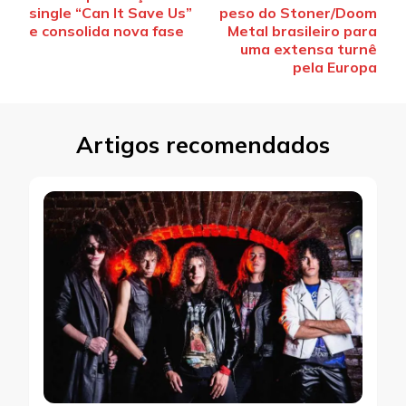
de
single “Can It Save Us”
peso do Stoner/Doom
post
e consolida nova fase
Metal brasileiro para
uma extensa turnê
pela Europa
Artigos recomendados