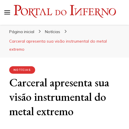
Portal do Inferno
Do Rock 'n' Roll ao Metal Extremo
Página inicial
Notícias
Carceral apresenta sua visão instrumental do metal
extremo
NOTÍCIAS
Carceral apresenta sua
visão instrumental do
metal extremo