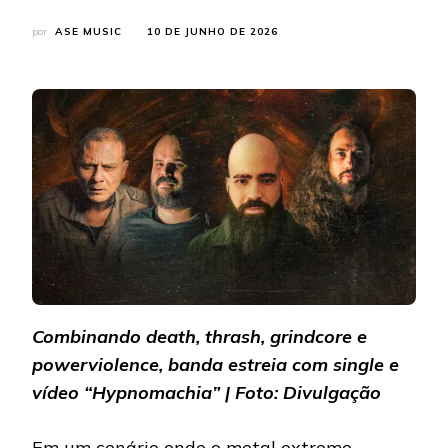
por
ASE MUSIC
10 DE JUNHO DE 2026
Combinando death, thrash, grindcore e
powerviolence, banda estreia com single e
vídeo “Hypnomachia” | Foto: Divulgação
Em um cenário onde o metal extremo