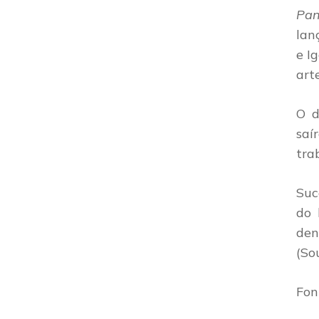
Pa
lan
e I
art
O d
saí
tra
Suc
do 
de
(So
Fon