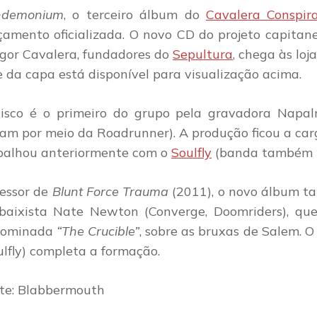
ndemonium
, o terceiro álbum do
Cavalera Conspir
çamento oficializada. O novo CD do projeto capita
ggor Cavalera, fundadores do
Sepultura
, chega às lo
e da capa está disponível para visualização acima.
isco é o primeiro do grupo pela gravadora Napal
ram por meio da Roadrunner).
A produção ficou a car
balhou anteriormente com o
Soulfly
(banda também l
essor de
Blunt Force Trauma
(2011), o novo álbum t
baixista Nate Newton (Converge, Doomriders), qu
nominada
“The Crucible”
, sobre as bruxas de Salem. O
ulfly) completa a formação.
te: Blabbermouth