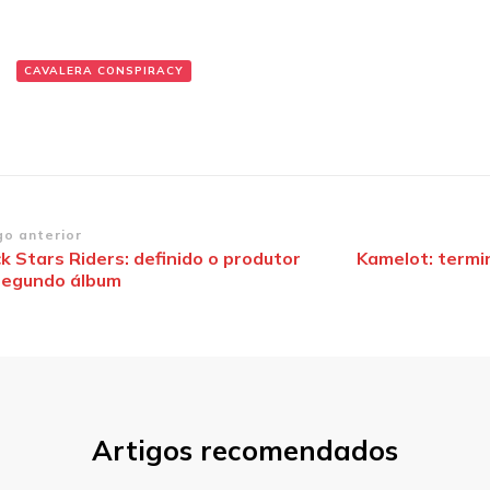
:
CAVALERA CONSPIRACY
vegação
go anterior
k Stars Riders: definido o produtor
Kamelot: term
segundo álbum
st
Artigos recomendados