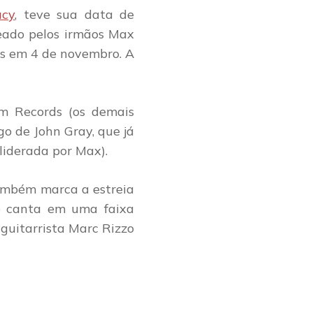
acy
, teve sua data de
neado pelos irmãos Max
jas em 4 de novembro. A
m Records (os demais
go de John Gray, que já
iderada por Max).
ambém marca a estreia
e canta em uma faixa
 guitarrista Marc Rizzo