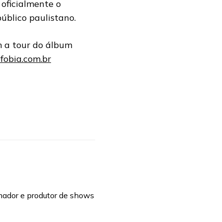
oficialmente o
público paulistano.
m a tour do álbum
fobia.com.br
mador e produtor de shows