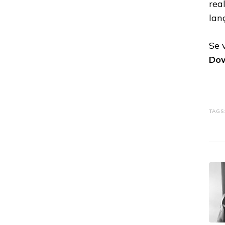
rea
lan
Se 
Dow
TAGS