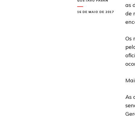
GUSTAVO PAVAN
as 
16 DE MAIO DE 2017
de 
enc
Os 
pel
ofi
oco
Mai
As 
sen
Ger