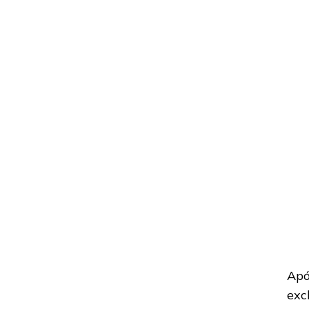
Apó
exc