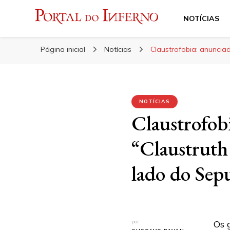
NOTÍCIAS
Portal do Inferno
Do Rock 'n' Roll ao Metal Extremo
Página inicial
Notícias
Claustrofobia: anuncia
NOTÍCIAS
Claustrofobi
“Claustruth
lado do Sep
por
Os 