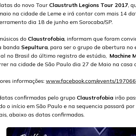
datas do novo Tour
Claustruth Legions Tour 2017
, q
maio na cidade de Leme e irá contar com mais 14 da
erramento dia 18 de junho em Sorocaba/SP.
músicos do
Claustrofobia
, informam que foram convi
a banda
Sepultura
, para ser o grupo de abertura n
cial no Brasil do último registro de estúdio,
Machine M
rrer na cidade de São Paulo dia 27 de Maio na casa
ores informações:
www.facebook.com/events/19706
datas confirmadas pelo grupo
Claustrofobia
irão pas
do o início em São Paulo e na sequencia passará po
ais, abaixo as datas confirmadas.