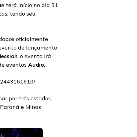
ue terá início no dia 31
tas, tendo seu
dados oficialmente
o evento de lançamento
essiah
, o evento irá
 de eventos
Audio
.
62443161610/
sar por três estados,
r Paraná e Minas