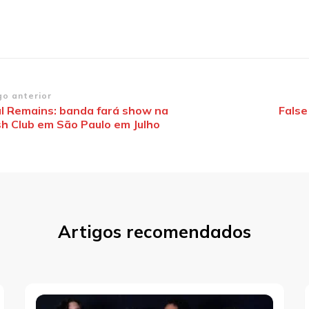
vegação
go anterior
al Remains: banda fará show na
False
sh Club em São Paulo em Julho
st
Artigos recomendados