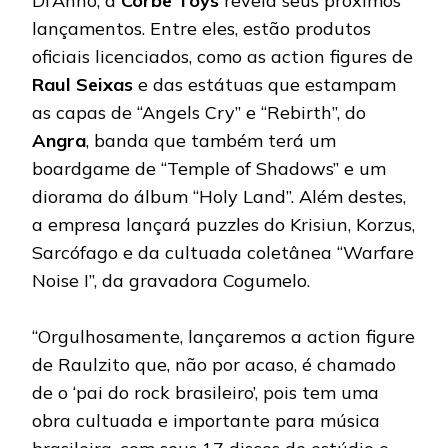
Di’Anno, a
Corbe Toys
revela seus próximos
lançamentos. Entre eles, estão produtos
oficiais licenciados, como as action figures de
Raul Seixas
e das estátuas que estampam
as capas de “Angels Cry” e “Rebirth”, do
Angra
, banda que também terá um
boardgame de “Temple of Shadows” e um
diorama do álbum “Holy Land”. Além destes,
a empresa lançará puzzles do Krisiun, Korzus,
Sarcófago e da cultuada coletânea “Warfare
Noise I”, da gravadora Cogumelo.
“Orgulhosamente, lançaremos a action figure
de Raulzito que, não por acaso, é chamado
de o ‘pai do rock brasileiro’, pois tem uma
obra cultuada e importante para música