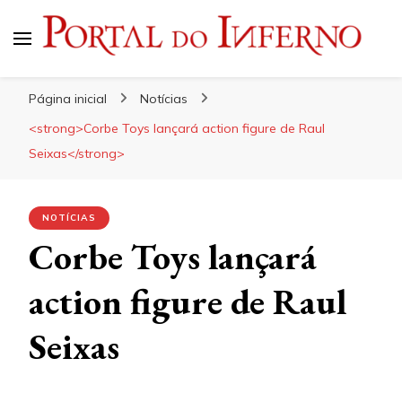
Portal do Inferno
Do Rock 'n' Roll ao Metal Extremo
Página inicial
Notícias
<strong>Corbe Toys lançará action figure de Raul
Seixas</strong>
NOTÍCIAS
Corbe Toys lançará
action figure de Raul
Seixas