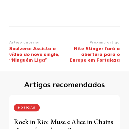
Navegação
Artigo anterior
Próximo artigo
Soulzera: Assista o
Nite Stinger fará a
de
vídeo do novo single,
abertura para o
post
“Ninguém Liga”
Europe em Fortaleza
Artigos recomendados
NOTÍCIAS
Rock in Rio: Muse e Alice in Chains