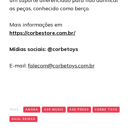
um suporte diferenciado para não danificar
as peças, conhecido como berço.
Mais informações em
https://corbestore.com.br/
Mídias sociais: @corbetoys
E-mail:
falecom@corbetoys.com.br
TAGS:
ANGRA
ASE MUSIC
ASE PRESS
CORBE TOYS
RAUL SEIXAS