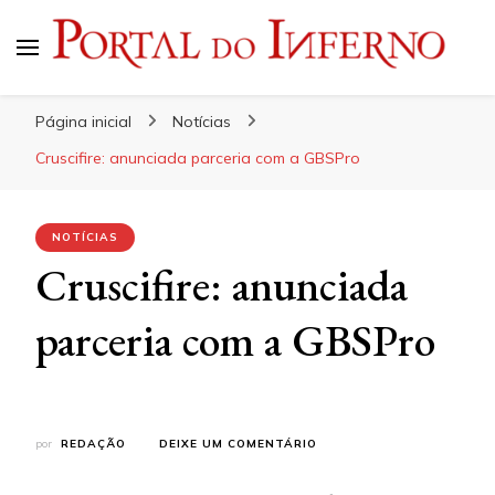
Portal do Inferno
Do Rock 'n' Roll ao Metal Extremo
Página inicial
Notícias
Cruscifire: anunciada parceria com a GBSPro
NOTÍCIAS
Cruscifire: anunciada
parceria com a GBSPro
EM
por
REDAÇÃO
DEIXE UM COMENTÁRIO
CRUSCIFIRE:
ANUNCIADA