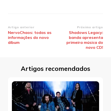
Navegação
Artigo anterior
Próximo artigo
NervoChaos: todas as
Shadows Legacy:
de
informações do novo
banda apresenta
post
álbum
primeira música do
novo CD!
Artigos recomendados