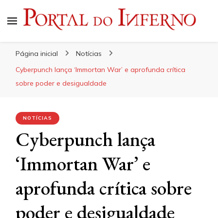
Portal do Inferno
Do Rock 'n' Roll ao Metal Extremo
Página inicial
Notícias
Cyberpunch lança ‘Immortan War’ e aprofunda crítica
sobre poder e desigualdade
NOTÍCIAS
Cyberpunch lança
‘Immortan War’ e
aprofunda crítica sobre
poder e desigualdade