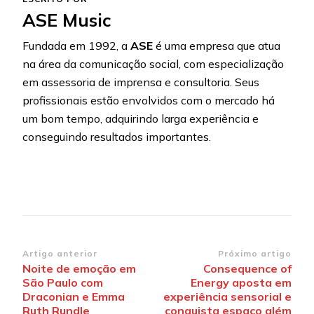
ASE Music
Fundada em 1992, a
ASE
é uma empresa que atua
na área da comunicação social, com especialização
em assessoria de imprensa e consultoria. Seus
profissionais estão envolvidos com o mercado há
um bom tempo, adquirindo larga experiência e
conseguindo resultados importantes.
Navegação
Artigo anterior
Próximo artigo
Noite de emoção em
Consequence of
de
São Paulo com
Energy aposta em
post
Draconian e Emma
experiência sensorial e
Ruth Rundle
conquista espaço além