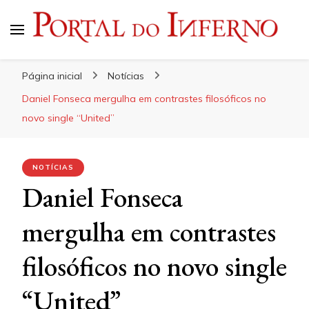
Portal do Inferno
Do Rock 'n' Roll ao Metal Extremo
Página inicial
Notícias
Daniel Fonseca mergulha em contrastes filosóficos no
novo single “United”
NOTÍCIAS
Daniel Fonseca
mergulha em contrastes
filosóficos no novo single
“United”