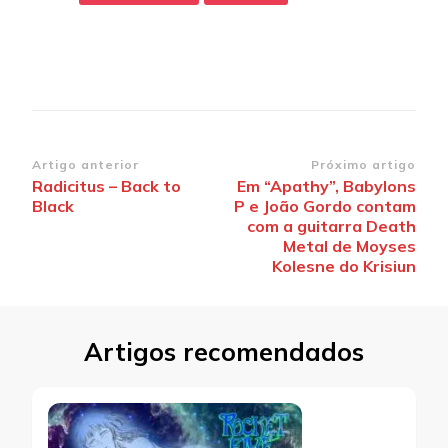
Navegação
Artigo anterior
Próximo artigo
Radicitus – Back to
Em “Apathy”, Babylons
de
Black
P e João Gordo contam
post
com a guitarra Death
Metal de Moyses
Kolesne do Krisiun
Artigos recomendados