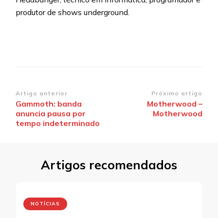
produtor de shows underground.
Navegação
Artigo anterior
Próximo artigo
Gammoth: banda
Motherwood –
de
anuncia pausa por
Motherwood
post
tempo indeterminado
Artigos recomendados
NOTÍCIAS