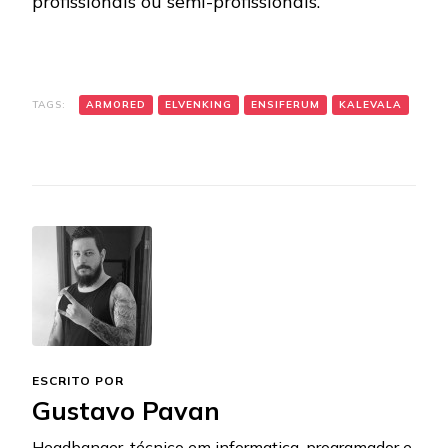
profissionais ou semi-profissionais.
TAGS:
ARMORED
ELVENKING
ENSIFERUM
KALEVALA
ESCRITO POR
Gustavo Pavan
Headbanger, técnico em informatica, programador e