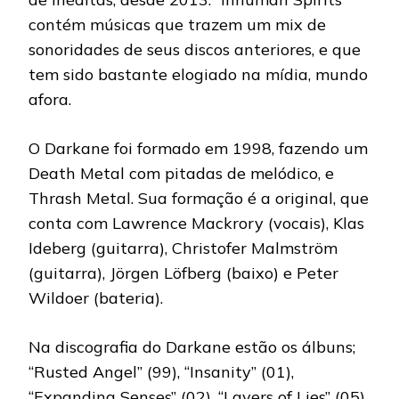
contém músicas que trazem um mix de
sonoridades de seus discos anteriores, e que
tem sido bastante elogiado na mídia, mundo
afora.
O Darkane foi formado em 1998, fazendo um
Death Metal com pitadas de melódico, e
Thrash Metal. Sua formação é a original, que
conta com Lawrence Mackrory (vocais), Klas
Ideberg (guitarra), Christofer Malmström
(guitarra), Jörgen Löfberg (baixo) e Peter
Wildoer (bateria).
Na discografia do Darkane estão os álbuns;
“Rusted Angel” (99), “Insanity” (01),
“Expanding Senses” (02), “Layers of Lies” (05),