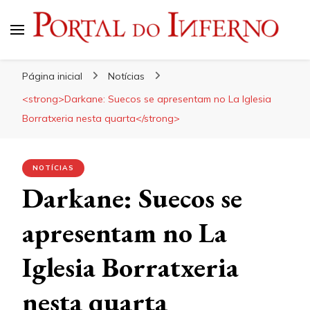
Portal do Inferno
Do Rock 'n' Roll ao Metal Extremo
Página inicial
Notícias
<strong>Darkane: Suecos se apresentam no La Iglesia
Borratxeria nesta quarta</strong>
NOTÍCIAS
Darkane: Suecos se
apresentam no La
Iglesia Borratxeria
nesta quarta