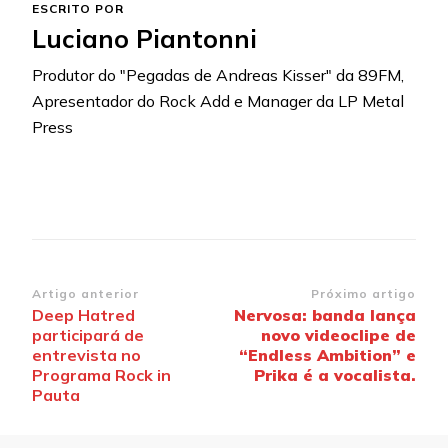
ESCRITO POR
Luciano Piantonni
Produtor do "Pegadas de Andreas Kisser" da 89FM,
Apresentador do Rock Add e Manager da LP Metal
Press
Navegação
Artigo anterior
Próximo artigo
Deep Hatred
Nervosa: banda lança
de
participará de
novo videoclipe de
post
entrevista no
“Endless Ambition” e
Programa Rock in
Prika é a vocalista.
Pauta