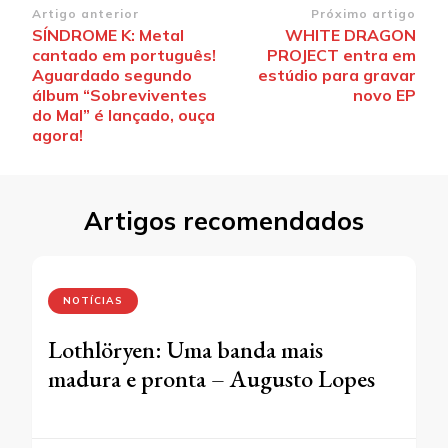
Navegação
Artigo anterior
Próximo artigo
SÍNDROME K: Metal
WHITE DRAGON
de
cantado em português!
PROJECT entra em
post
Aguardado segundo
estúdio para gravar
álbum “Sobreviventes
novo EP
do Mal” é lançado, ouça
agora!
Artigos recomendados
NOTÍCIAS
Lothlöryen: Uma banda mais
madura e pronta – Augusto Lopes