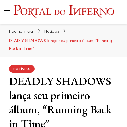
Portal do Inferno
Do Rock 'n' Roll ao Metal Extremo
Página inicial
Notícias
DEADLY SHADOWS lança seu primeiro álbum, “Running
Back in Time”
NOTÍCIAS
DEADLY SHADOWS
lança seu primeiro
álbum, “Running Back
in Time”