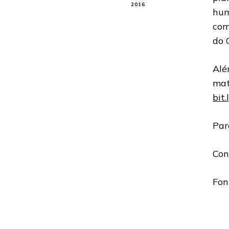
2016
hum
com
do 
Alé
mat
bit
Par
Con
Fon