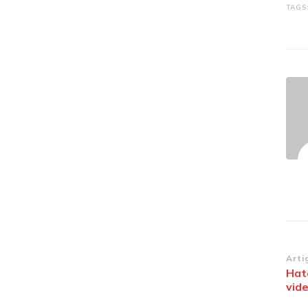
TAGS
Na
Arti
Hat
de
vide
po