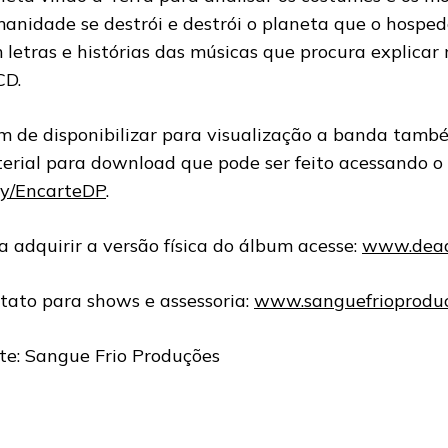
anidade se destrói e destrói o planeta que o hosped
 letras e histórias das músicas que procura explicar
CD.
m de disponibilizar para visualização a banda també
erial para download que pode ser feito acessando o l
.ly/EncarteDP
.
a adquirir a versão física do álbum acesse:
www.deadp
tato para shows e assessoria:
www.sanguefrioproduc
te: Sangue Frio Produções