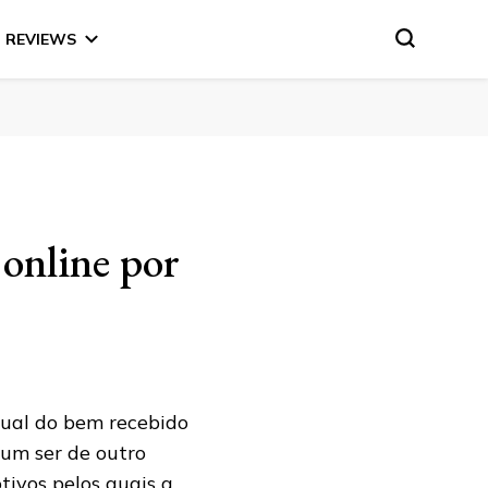
REVIEWS
 online por
tual do bem recebido
 um ser de outro
tivos pelos quais a