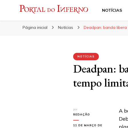
NOTÍCIAS
Portal do Inferno
Do Rock 'n' Roll ao Metal Extremo
Página inicial
Notícias
Deadpan: banda libera 
NOTÍCIAS
Deadpan: ba
tempo limit
por
A b
REDAÇÃO
De
11 DE MARÇO DE
pla