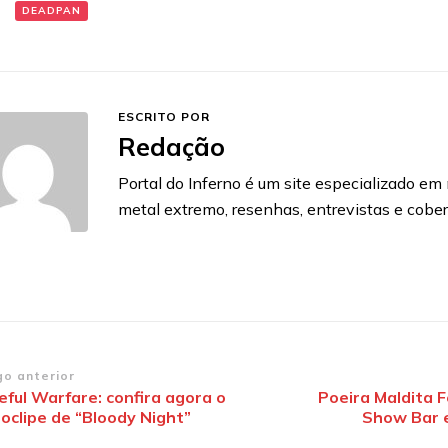
:
DEADPAN
ESCRITO POR
Redação
Portal do Inferno é um site especializado em n
metal extremo, resenhas, entrevistas e cobe
vegação
go anterior
eful Warfare: confira agora o
Poeira Maldita 
oclipe de “Bloody Night”
Show Bar 
st