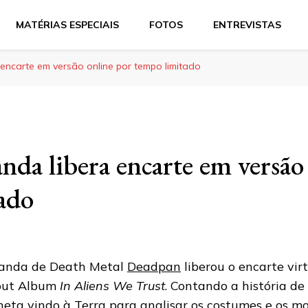
MATÉRIAS ESPECIAIS
FOTOS
ENTREVISTAS
encarte em versão online por tempo limitado
nda libera encarte em versão
ado
anda de Death Metal
Deadpan
liberou o encarte vir
but Album
In Aliens We Trust
. Contando a história de
neta vindo à Terra para analisar os costumes e os mo