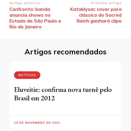
Navegação
Artigo anterior
Próximo artigo
Confronto: banda
Kataklysm: cover para
de
anuncia shows no
clássico do Sacred
post
Estado de São Paulo e
Reich ganhará clipe
Rio de Janeiro
Artigos recomendados
NOTÍCIAS
Eluveitie: confirma nova turnê pelo
Brasil em 2012
10 DE NOVEMBRO DE 2011