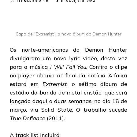
por
LEONARDO MELO
4 DE MARÇO DE 2014
Capa de “Extremist”, o novo álbum do Demon Hunter
Os norte-americanos do Demon Hunter
divulgaram um novo lyric video, desta vez
para a música
I Will Fail You
. Confira o clipe
no player abaixo, ao final da notícia. A faixa
estará em
Extremist
, o sétimo álbum de
estúdio da banda de metal cristão, que será
lançado daqui a duas semanas, no dia 18 de
março, via Solid State. O trabalho sucede
True Defiance
(2011).
A track list incluirá: