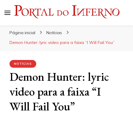
Portal do Inferno
Do Rock 'n' Roll ao Metal Extremo
Página inicial
Notícias
Demon Hunter: lyric video para a faixa “I Will Fail You”
NOTÍCIAS
Demon Hunter: lyric
video para a faixa “I
Will Fail You”