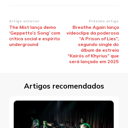
Navegação
Artigo anterior
Próximo artigo
The Mist lança demo
Breathe Again lança
de
‘Geppetto’s Song’ com
videoclipe da poderosa
post
crítica social e espírito
“A Prison of Lies”,
underground
segundo single do
álbum de estreia
“Kairós of Khyrius” que
será lançado em 2025
Artigos recomendados