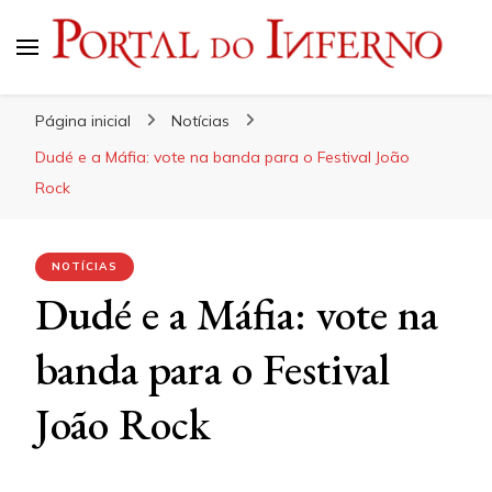
Portal do Inferno
Do Rock 'n' Roll ao Metal Extremo
Página inicial
Notícias
Dudé e a Máfia: vote na banda para o Festival João
Rock
NOTÍCIAS
Dudé e a Máfia: vote na
banda para o Festival
João Rock