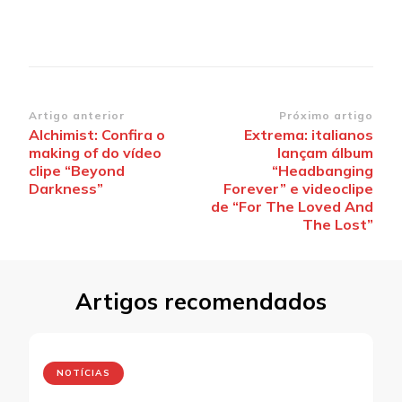
Navegação
Artigo anterior
Próximo artigo
Alchimist: Confira o
Extrema: italianos
de
making of do vídeo
lançam álbum
post
clipe “Beyond
“Headbanging
Darkness”
Forever” e videoclipe
de “For The Loved And
The Lost”
Artigos recomendados
NOTÍCIAS