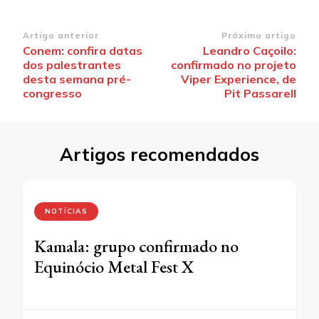
Navegação
Artigo anterior
Próximo artigo
Conem: confira datas
Leandro Caçoilo:
de
dos palestrantes
confirmado no projeto
post
desta semana pré-
Viper Experience, de
congresso
Pit Passarell
Artigos recomendados
NOTÍCIAS
Kamala: grupo confirmado no
Equinócio Metal Fest X