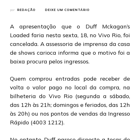
EM
por
REDAÇÃO
DEIXE UM COMENTÁRIO
DUFF
MCKAGAN’S
A apresentação que o Duff Mckagan’s
LOADED:
SHOW
Loaded faria nesta sexta, 18, no Vivo Rio, foi
CANCELADO
cancelada. A assessoria de imprensa da casa
NO
VIVO
de shows carioca informa que o motivo foi a
RIO
baixa procura pelos ingressos.
(RJ)
Quem comprou entradas pode receber de
volta o valor pago no local da compra, na
bilheteria do Vivo Rio (segunda a sábado,
das 12h às 21h; domingos e feriados, das 12h
às 20h) ou nos pontos de vendas da Ingresso
Rápido (4003 1212).
No entanto, Duff parece disposto a tocar de