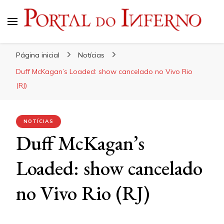
Portal do Inferno
Do Rock 'n' Roll ao Metal Extremo
Página inicial
Notícias
Duff McKagan’s Loaded: show cancelado no Vivo Rio
(RJ)
NOTÍCIAS
Duff McKagan’s
Loaded: show cancelado
no Vivo Rio (RJ)