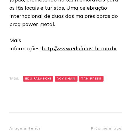
os fãs locais e turistas. Uma celebração
internacional de duas das maiores obras do
prog power metal.
Mais
informações:
http://www.edufalaschi.com.br
TAGS:
EDU FALASCHI
ROY KHAN
TRM PRESS
Navegação
Artigo anterior
Próximo artigo