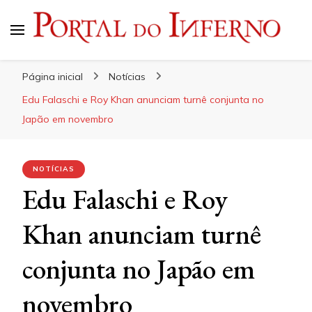
Portal do Inferno
Do Rock 'n' Roll ao Metal Extremo
Página inicial
Notícias
Edu Falaschi e Roy Khan anunciam turnê conjunta no
Japão em novembro
NOTÍCIAS
Edu Falaschi e Roy
Khan anunciam turnê
conjunta no Japão em
novembro