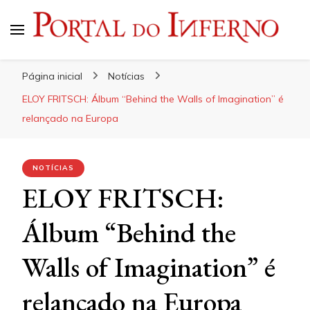
Portal do Inferno
Do Rock 'n' Roll ao Metal Extremo
Página inicial
Notícias
ELOY FRITSCH: Álbum “Behind the Walls of Imagination” é
relançado na Europa
NOTÍCIAS
ELOY FRITSCH:
Álbum “Behind the
Walls of Imagination” é
relançado na Europa