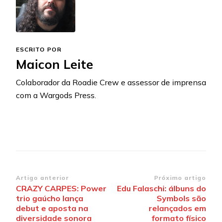
ESCRITO POR
Maicon Leite
Colaborador da Roadie Crew e assessor de imprensa
com a Wargods Press.
Navegação
Artigo anterior
Próximo artigo
CRAZY CARPES: Power
Edu Falaschi: álbuns do
de
trio gaúcho lança
Symbols são
post
debut e aposta na
relançados em
diversidade sonora
formato físico