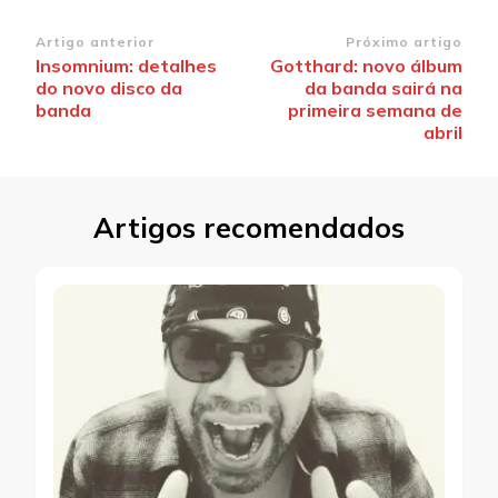
Navegação
Artigo anterior
Próximo artigo
Insomnium: detalhes
Gotthard: novo álbum
de
do novo disco da
da banda sairá na
post
banda
primeira semana de
abril
Artigos recomendados