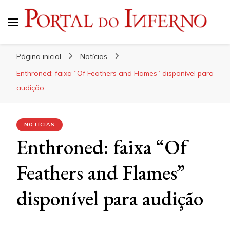
Portal do Inferno
Do Rock 'n' Roll ao Metal Extremo
Página inicial
Notícias
Enthroned: faixa “Of Feathers and Flames” disponível para
audição
NOTÍCIAS
Enthroned: faixa “Of
Feathers and Flames”
disponível para audição