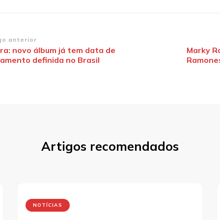
vegação
go anterior
ra: novo álbum já tem data de
Marky Ra
çamento definida no Brasil
Ramones 
st
Artigos recomendados
NOTÍCIAS