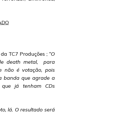
 da TC7 Produções ;
“O
de death metal, para
ue não é votação, pois
ma banda que agrade a
s que já tenham CDs
to, lá. O resultado será