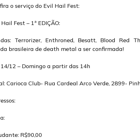
ira o serviço do Evil Hail Fest:
l Hail Fest – 1ª EDIÇÃO:
das: Terrorizer, Enthroned, Besatt, Blood Red T
da brasileira de death metal a ser confirmada!
 14/12 – Domingo a partir das 14h
al: Carioca Club- Rua Cardeal Arco Verde, 2899- Pin
ressos:
a:
udante: R$90,00