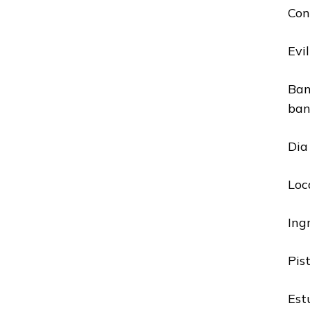
Conf
Evi
Ban
ban
Dia
Loc
Ing
Pist
Est