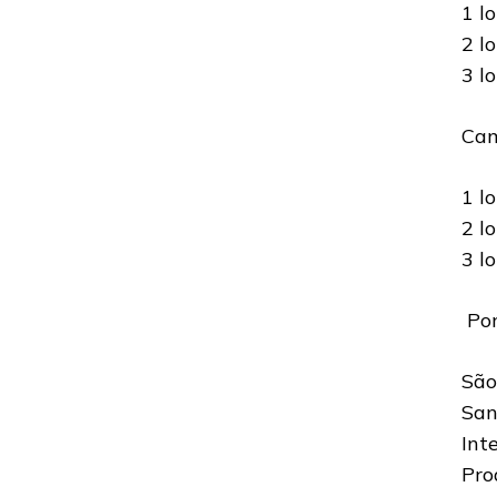
1 l
2 l
3 l
Cam
1 l
2 l
3 l
Pon
São
San
Int
Pro