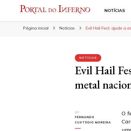
NOTÍCIAS
Portal do Inferno
Do Rock 'n' Roll ao Metal Extremo
Página inicial
Notícias
Evil Hail Fest: ajude a
NOTÍCIAS
Evil Hail Fe
metal nacion
por
O f
FERNANDO
Car
CUSTÓDIO MOREIRA
uma