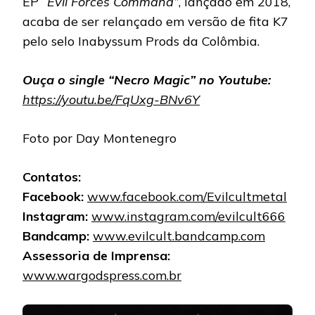
EP
“Evil Forces Command”
, lançado em 2018,
acaba de ser relançado em versão de fita K7
pelo selo Inabyssum Prods da Colômbia.
Ouça o single “Necro Magic” no Youtube:
https://youtu.be/FqUxg-BNv6Y
Foto por Day Montenegro
Contatos:
Facebook:
www.facebook.com/Evilcultmetal
Instagram:
www.instagram.com/evilcult666
Bandcamp:
www.evilcult.bandcamp.com
Assessoria de Imprensa:
www.wargodspress.com.br