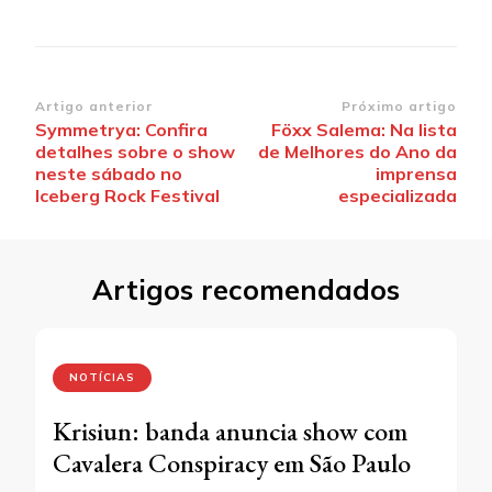
Navegação
Artigo anterior
Próximo artigo
Symmetrya: Confira
Föxx Salema: Na lista
de
detalhes sobre o show
de Melhores do Ano da
post
neste sábado no
imprensa
Iceberg Rock Festival
especializada
Artigos recomendados
NOTÍCIAS
Krisiun: banda anuncia show com
Cavalera Conspiracy em São Paulo