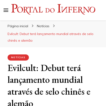
Portal do Inferno
Do Rock 'n' Roll ao Metal Extremo
Página inicial
Notícias
Evilcult: Debut terá lançamento mundial através de selo
chinês e alemão
NOTÍCIAS
Evilcult: Debut terá
lançamento mundial
através de selo chinês e
alemão