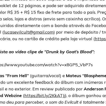
ooklet de 12 páginas, e pode ser adquirido diretam
alor R$ 35 + R$ 15 fixo de frete para todo o país. Pr
a selos, lojas e distros (envio sem caixinha acrílica).
uiridos diretamente com a banda através do Facebo
 (
lucasevilcult@gmail.com
) por meio de depósito / t
cária, ou no cartão de crédito pela loja virtual (
https:
ista ao vídeo clipe de “Drunk by Goat’s Blood”:
ps://www.youtube.com/watch?v=x8GP5_VbP7s
as “From Hell”
(guitarra/vocal) e
Mateus “Blaspheme
ido um excelente feedback do álbum com inúmeras r
sil e no exterior. Em review publicado por
Anderson 
ad Webzine
(
https://bit.ly/2KkATJj
), o álbum ganhou as
mo deu para perceber, o som do Evilcult é totalmente