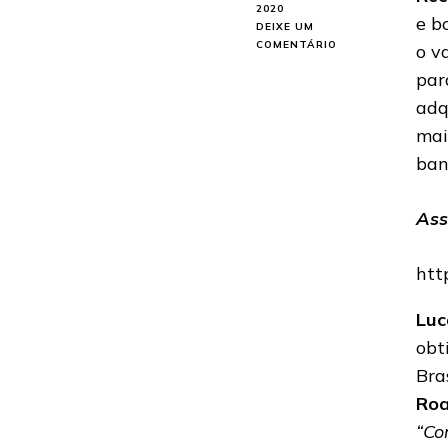
2020
e b
DEIXE UM
EM
COMENTÁRIO
o v
EVILCULT:
par
VERSÃO
CHINESA
adq
DO
mail
DEBUT
“AT
ban
THE
DARKEST
NIGHT”
Ass
JÁ
DISPONÍVEL
NO
htt
BRASIL
Luc
obt
Bra
Ro
“Co