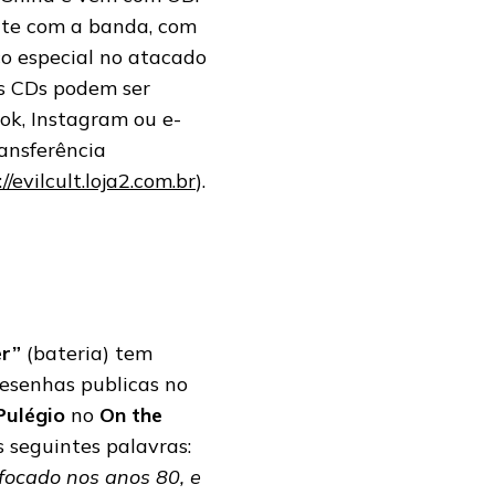
ente com a banda, com
eço especial no atacado
 Os CDs podem ser
ok, Instagram ou e-
ransferência
//evilcult.loja2.com.br
).
r”
(bateria) tem
esenhas publicas no
Pulégio
no
On the
 seguintes palavras:
 focado nos anos 80, e