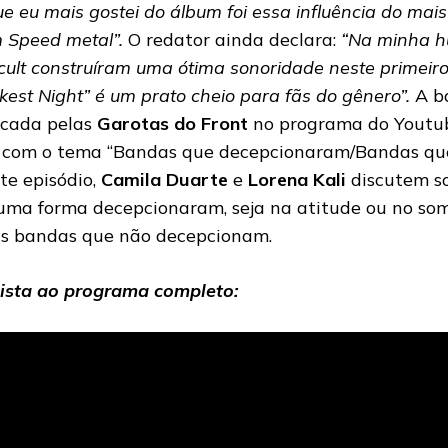
ue eu mais gostei do álbum foi essa influência do mai
 Speed metal”.
O redator ainda declara:
“Na minha h
lcult construíram uma ótima sonoridade neste primeiro 
kest Night” é um prato cheio para fãs do gênero”.
A b
icada pelas
Garotas do Front
no programa do Yout
, com o tema “Bandas que decepcionaram/Bandas qu
te episódio,
Camila Duarte
e
Lorena Kali
discutem s
uma forma decepcionaram, seja na atitude ou no som
s bandas que não decepcionam.
ista ao programa completo: