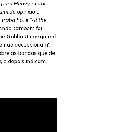
s puro Heavy metal
umilde opinião o
trabalho, e “At the
anda também foi
ube
Goblin Undergound
e não decepcionam”.
obre as bandas que de
, e depois indicam