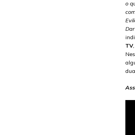
o q
com
Evi
Dar
ind
TV
Nes
alg
dua
Ass