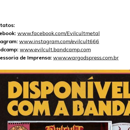
tatos:
ebook:
www.facebook.com/Evilcultmetal
tagram:
www.instagram.com/evilcult666
ndcamp:
www.evilcult.bandcamp.com
essoria de Imprensa:
www.wargodspress.com.br