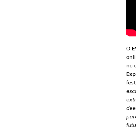
O
E
onl
no 
Exp
fest
esc
ext
dee
par
fut