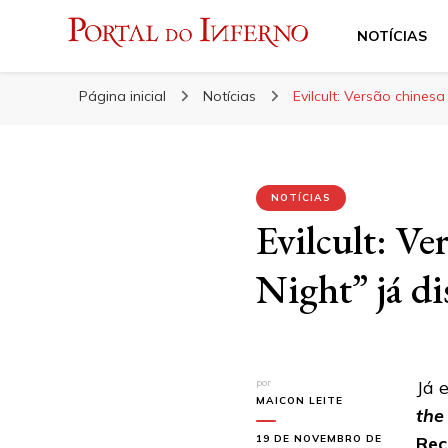
NOTÍCIAS
Portal do Inferno
Do Rock 'n' Roll ao Metal Extremo
Página inicial
Notícias
Evilcult: Versão chinesa
NOTÍCIAS
Evilcult: Ve
Night” já di
por
Já 
MAICON LEITE
the
19 DE NOVEMBRO DE
Rec