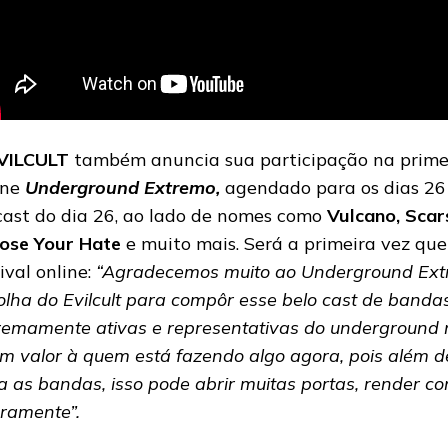
VILCULT
também anuncia sua participação na primeir
ine
Underground Extremo,
agendado para os dias 26
cast do dia 26, ao lado de nomes como
Vulcano, Scars
ose Your Hate
e muito mais. Será a primeira vez qu
ival online:
“
Agradecemos muito ao Underground Extr
olha do Evilcult para compôr esse belo cast de bandas
remamente ativas e representativas do underground 
m valor à quem está fazendo algo agora, pois além de
a as bandas, isso pode abrir muitas portas, render co
uramente”.