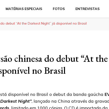
MATÉRIAS ESPECIAIS
FOTOS
ENTREVISTAS
 do debut “At the Darkest Night” já disponível no Brasil
rsão chinesa do debut “At th
sponível no Brasil
está disponível no Brasil o debut da banda gaúcha
E
 Darkest Night”
, lançado na China através da grava
ords
, limitado em 1000 cópias. O CD é importado d