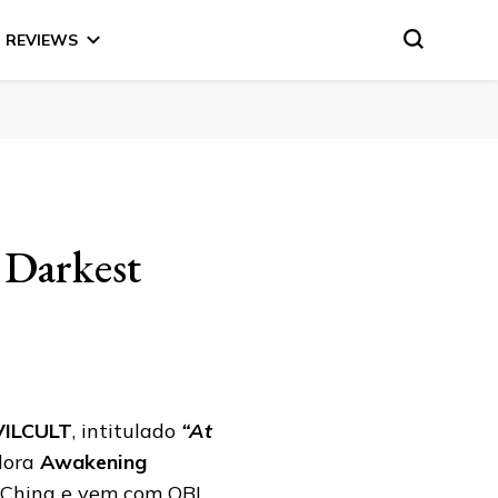
REVIEWS
e Darkest
VILCULT
, intitulado
“At
dora
Awakening
a China e vem com OBI