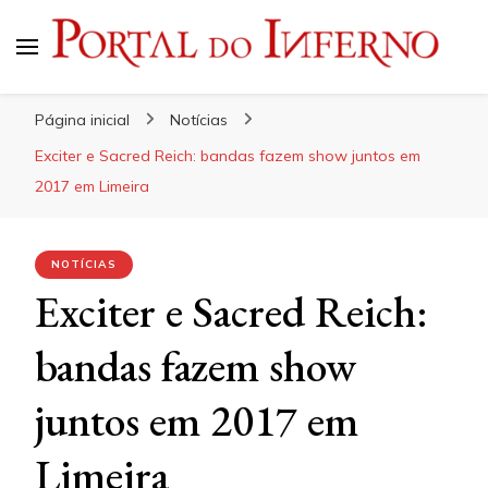
Portal do Inferno
Do Rock 'n' Roll ao Metal Extremo
Página inicial
Notícias
Exciter e Sacred Reich: bandas fazem show juntos em
2017 em Limeira
NOTÍCIAS
Exciter e Sacred Reich:
bandas fazem show
juntos em 2017 em
Limeira