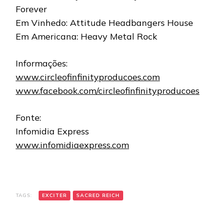
Forever
Em Vinhedo: Attitude Headbangers House
Em Americana: Heavy Metal Rock
Informações:
www.circleofinfinityproducoes.com
www.facebook.com/circleofinfinityproducoes
Fonte:
Infomidia Express
www.infomidiaexpress.com
TAGS:
EXCITER
SACRED REICH