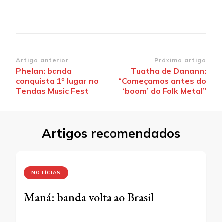
Navegação
Artigo anterior
Próximo artigo
Phelan: banda
Tuatha de Danann:
de
conquista 1º lugar no
“Começamos antes do
post
Tendas Music Fest
‘boom’ do Folk Metal”
Artigos recomendados
NOTÍCIAS
Maná: banda volta ao Brasil