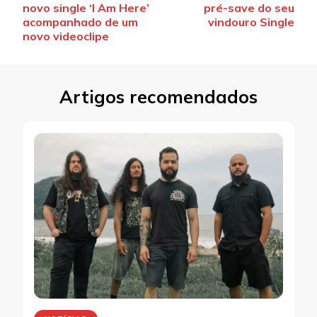
de
novo single ‘I Am Here’
pré-save do seu
post
acompanhado de um
vindouro Single
novo videoclipe
Artigos recomendados