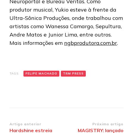
Neuroportal e Bureau Veritas. Como
produtor musical, Yukio esteve à frente da
Ultra-Sônica Produções, onde trabalhou com
artistas como Wanessa Camargo, Sepultura,
Andre Matos e Junior Lima, entre outros.
Mais informações em
ngbprodutora.com.br
.
TAGS:
FELIPE MACHADO
TRM PRESS
Navegação
Artigo anterior
Próximo artigo
Hardshine estreia
MAGISTRY: lançado