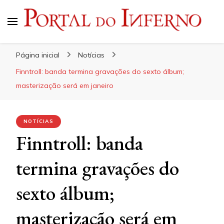
Portal do Inferno
Do Rock 'n' Roll ao Metal Extremo
Página inicial
Notícias
Finntroll: banda termina gravações do sexto álbum;
masterização será em janeiro
NOTÍCIAS
Finntroll: banda
termina gravações do
sexto álbum;
masterização será em