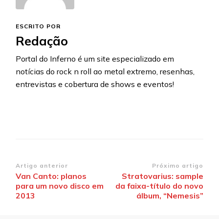
ESCRITO POR
Redação
Portal do Inferno é um site especializado em
notícias do rock n roll ao metal extremo, resenhas,
entrevistas e cobertura de shows e eventos!
Navegação
Artigo anterior
Próximo artigo
Van Canto: planos
Stratovarius: sample
de
para um novo disco em
da faixa-título do novo
post
2013
álbum, “Nemesis”