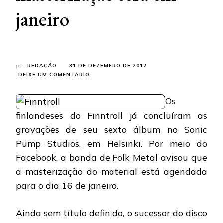
janeiro
por
REDAÇÃO
31 DE DEZEMBRO DE 2012
EM
DEIXE UM COMENTÁRIO
FINNTROLL:
BANDA
Os
TERMINA
GRAVAÇÕES
finlandeses do Finntroll já concluíram as
DO
gravações de seu sexto álbum no Sonic
SEXTO
ÁLBUM;
Pump Studios, em Helsinki. Por meio do
MASTERIZAÇÃO
SERÁ
Facebook, a banda de Folk Metal avisou que
EM
a masterização do material está agendada
JANEIRO
para o dia 16 de janeiro.
Ainda sem título definido, o sucessor do disco