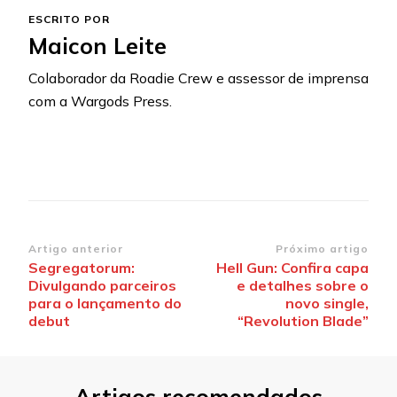
ESCRITO POR
Maicon Leite
Colaborador da Roadie Crew e assessor de imprensa
com a Wargods Press.
Navegação
Artigo anterior
Próximo artigo
Segregatorum:
Hell Gun: Confira capa
de
Divulgando parceiros
e detalhes sobre o
post
para o lançamento do
novo single,
debut
“Revolution Blade”
Artigos recomendados