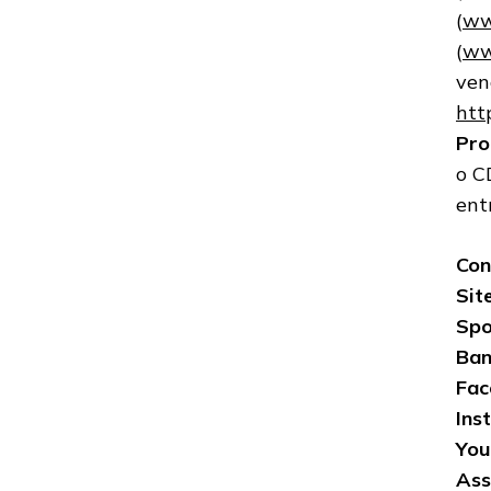
(
ww
(
ww
ven
htt
Pro
o C
ent
Con
Site
Spo
Ba
Fac
Ins
You
Ass