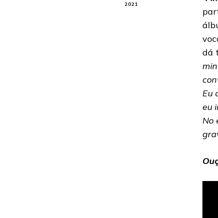
2021
par
álb
voc
dá 
min
con
Eu 
eu 
No 
gra
Ouç