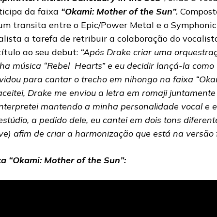
ticipa da faixa
“Okami: Mother of the Sun”.
Composto
um transita entre o Epic/Power Metal e o Symphonic
alista a tarefa de retribuir a colaboração do vocalis
título ao seu debut:
“Após Drake criar uma orquestra
ha música “Rebel Hearts” e eu decidir lançá-la como 
vidou para cantar o trecho em nihongo na faixa “Okam
aceitei, Drake me enviou a letra em romaji juntamente
interpretei mantendo a minha personalidade vocal e el
estúdio, a pedido dele, eu cantei em dois tons difere
ve) afim de criar a harmonização que está na versão f
a “Okami: Mother of the Sun”: