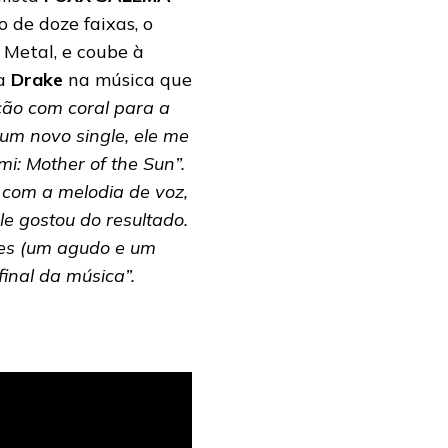
 de doze faixas, o
 Metal, e coube à
ta
Drake
na música que
ção com coral para a
um novo single, ele me
i: Mother of the Sun”.
 com a melodia de voz,
e gostou do resultado.
ntes (um agudo e um
inal da música”.