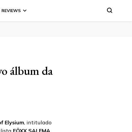
REVIEWS
vo álbum da
of Elysium
, intitulado
alista
FÖXX SALEMA