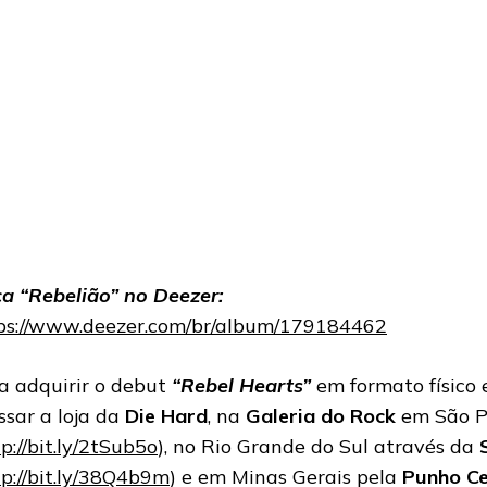
a “Rebelião” no Deezer:
ps://www.deezer.com/br/album/179184462
a adquirir o debut
“Rebel Hearts”
em formato físico 
ssar a loja da
Die Hard
, na
Galeria do Rock
em São P
p://bit.ly/2tSub5o
), no Rio Grande do Sul através da
p://bit.ly/38Q4b9m
) e em Minas Gerais pela
Punho Ce