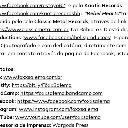
w.facebook.com/restoyo82
) e pela
Kaotic Records
w.facebook.com/kaoticrecordsbh
).
“Rebel Hearts”
ta
dido pelo selo
Classic Metal Records
, através do link
ps://www.classicmetal.com.br
. Na Bahia, o CD está di
ductions
(
www.facebook.com/ihellsproducoes
). E pa
D (autografado e com dedicatória) diretamente com a
rar em contato através da página do Facebook, lista
tatos:
:
www.foxxsalema.com.br
tify:
https://bit.ly/FöxxSalema
ndCamp:
https://foxxsalema.bandcamp.com
ebook:
https://www.facebook.com/foxxsalema
tagram:
www.instagram.com/foxxsalema
Tube:
www.youtube.com/user/foxxsalema
essoria de Imprensa:
Wargods Press