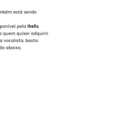
mbém está sendo
sponível pela
Ihells
ra quem quiser adquirir
 vocalista, basta
da abaixo.