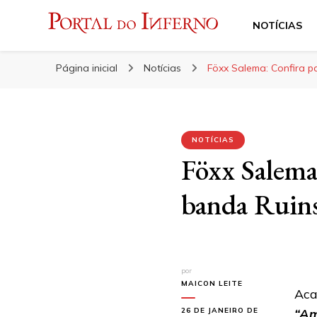
NOTÍCIAS
Portal do Inferno
Do Rock 'n' Roll ao Metal Extremo
Página inicial
Notícias
Föxx Salema: Confira p
NOTÍCIAS
Föxx Salema
banda Ruins
por
MAICON LEITE
Aca
26 DE JANEIRO DE
“Am