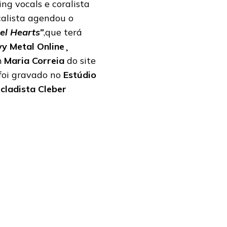
ng vocals e coralista
calista agendou o
el Hearts”
,que terá
y Metal Online¸
m
Maria Correia
do site
 foi gravado no
Estúdio
cladista Cleber