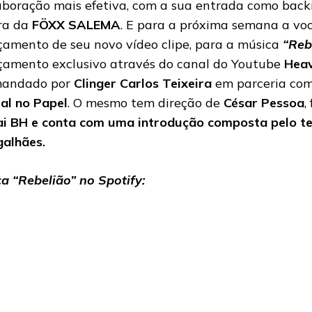
aboração mais efetiva, com a sua entrada como backi
ra da
FÖXX SALEMA
. E para a próxima semana a vo
çamento de seu novo vídeo clipe, para a música
“Reb
çamento exclusivo através do canal do Youtube
Heav
andado por
Clinger Carlos Teixeira
em parceria co
al no Papel
. O mesmo tem direção de
César Pessoa
,
i BH
e conta com uma introdução composta pelo te
alhães
.
a “Rebelião” no Spotify: