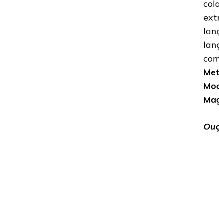
col
ext
lan
lan
com
Met
Moa
Mag
Ouç