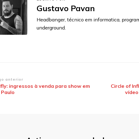
Gustavo Pavan
Headbanger, técnico em informatica, progra
underground.
vegação
go anterior
lfly: ingressos à venda para show em
Circle of In
 Paulo
vídeo
st