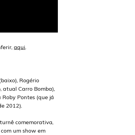
ferir,
aqui
.
(baixo), Rogério
, atual Carro Bomba),
a Roby Pontes (que já
 de 2012).
 turnê comemorativa,
a, com um show em