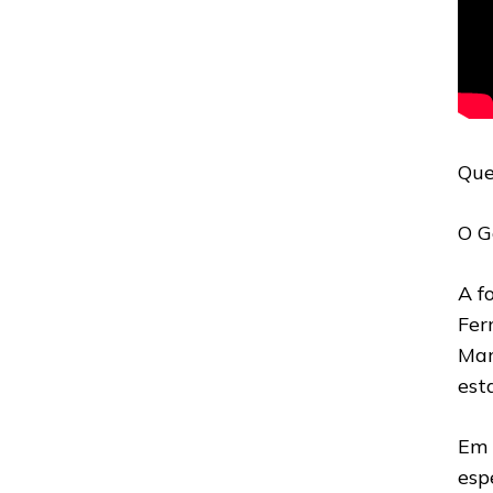
Que
O G
A f
Fer
Mar
est
Em 
esp