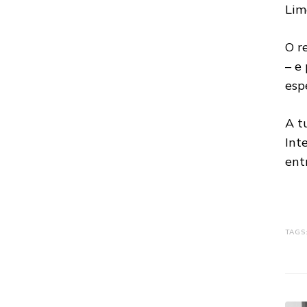
Lim
O r
– e
espe
A t
Int
ent
TAGS