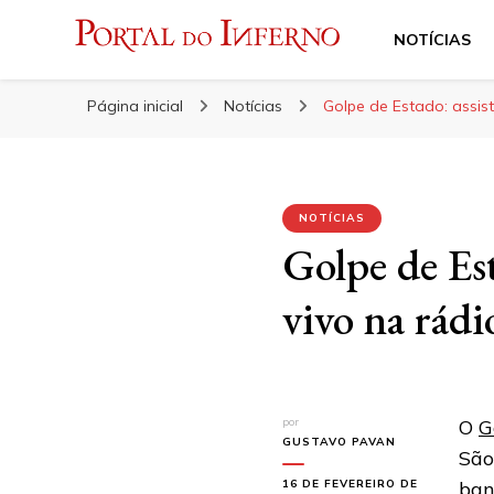
NOTÍCIAS
Portal do Inferno
Do Rock 'n' Roll ao Metal Extremo
Página inicial
Notícias
Golpe de Estado: assis
NOTÍCIAS
Golpe de Est
vivo na rádi
por
O
G
GUSTAVO PAVAN
São
16 DE FEVEREIRO DE
ban