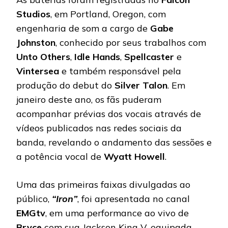
Studios
, em Portland, Oregon, com
engenharia de som a cargo de
Gabe
Johnston
, conhecido por seus trabalhos com
Unto
Others
,
Idle
Hands
,
Spellcaster
e
Vintersea
e também responsável pela
produção do debut do
Silver Talon
. Em
janeiro deste ano, os fãs puderam
acompanhar prévias dos vocais através de
vídeos publicados nas redes sociais da
banda, revelando o andamento das sessões e
a potência vocal de
Wyatt
Howell
.
Uma das primeiras faixas divulgadas ao
público,
“Iron”
, foi apresentada no canal
EMGtv
, em uma performance ao vivo de
Bryce
com sua Jackson King V, equipada