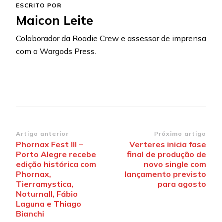
ESCRITO POR
Maicon Leite
Colaborador da Roadie Crew e assessor de imprensa
com a Wargods Press.
Navegação
Artigo anterior
Próximo artigo
Phornax Fest III –
Verteres inicia fase
de
Porto Alegre recebe
final de produção de
post
edição histórica com
novo single com
Phornax,
lançamento previsto
Tierramystica,
para agosto
Noturnall, Fábio
Laguna e Thiago
Bianchi