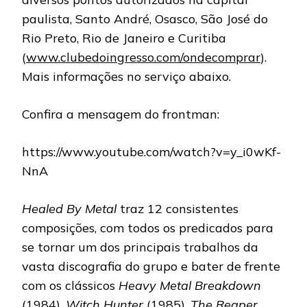
paulista, Santo André, Osasco, São José do
Rio Preto, Rio de Janeiro e Curitiba
(
www.clubedoingresso.com/ondecomprar
).
Mais informações no serviço abaixo.
Confira a mensagem do frontman:
https://www.youtube.com/watch?v=y_i0wKf-
NnA
Healed By Metal
traz 12 consistentes
composições, com todos os predicados para
se tornar um dos principais trabalhos da
vasta discografia do grupo e bater de frente
com os clássicos
Heavy Metal Breakdown
(1984),
Witch Hunter
(1985),
The Reaper