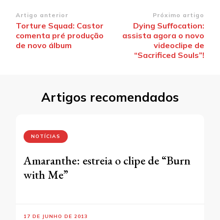
Navegação
Artigo anterior
Próximo artigo
Torture Squad: Castor
Dying Suffocation:
de
comenta pré produção
assista agora o novo
post
de novo álbum
videoclipe de
“Sacrificed Souls”!
Artigos recomendados
NOTÍCIAS
Amaranthe: estreia o clipe de “Burn
with Me”
17 DE JUNHO DE 2013