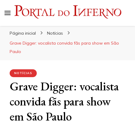
Portal do Inferno
Do Rock 'n' Roll ao Metal Extremo
Página inicial
Notícias
Grave Digger: vocalista convida fãs para show em São
Paulo
NOTÍCIAS
Grave Digger: vocalista
convida fãs para show
em São Paulo