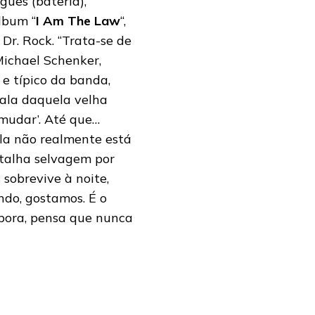
gues (bateria),
álbum “
I Am The Law
“,
Dr. Rock. “Trata-se de
ichael Schenker,
 e típico da banda,
fala daquela velha
 mudar’. Até que…
la não realmente está
batalha selvagem por
 sobrevive à noite,
undo, gostamos. É o
mbora, pensa que nunca