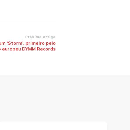
Próximo artigo
um ‘Storm’, primeiro pelo
o europeu DYMM Records