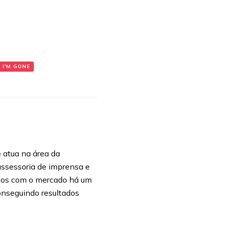
 I'M GONE
atua na área da
assessoria de imprensa e
vidos com o mercado há um
onseguindo resultados