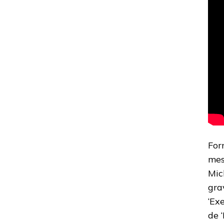
For
mes
Mic
gra
‘Ex
de 