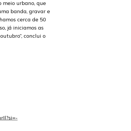
o meio urbano, que
 uma banda, gravar e
ínhamos cerca de 50
o, já iniciamos as
outubro”, conclui o
Il?si=-