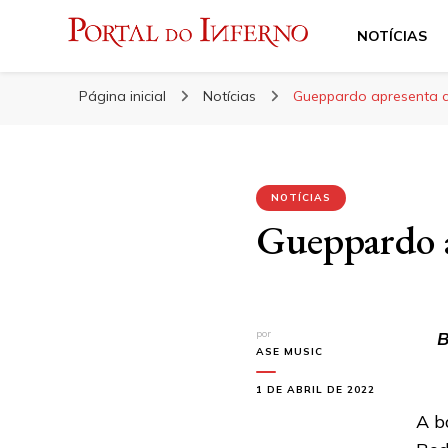
NOTÍCIAS
Portal do Inferno
Do Rock 'n' Roll ao Metal Extremo
Página inicial
Notícias
Gueppardo apresenta cl
NOTÍCIAS
Gueppardo a
por
B
ASE MUSIC
1 DE ABRIL DE 2022
A b