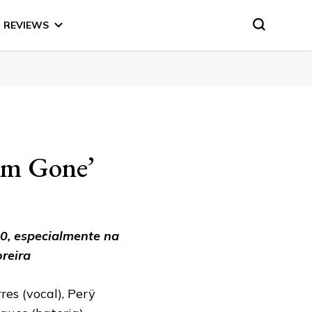
REVIEWS
I’m Gone’
0, especialmente na
oreira
res (vocal), Perÿ