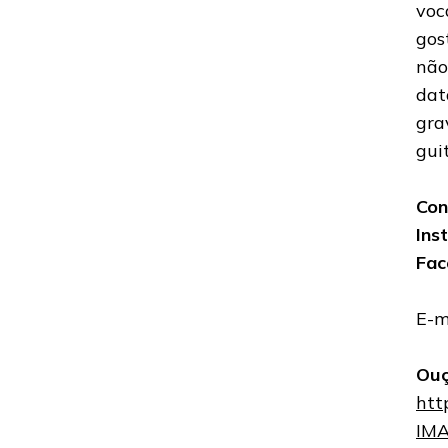
voc
gos
não
dat
gra
gui
Con
Ins
Fac
E-m
Ouç
htt
IM