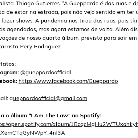
alista Thiago Gutierres. “A Gueppardo é das ruas e d
ta de estar na estrada, pois não vejo sentido em ter
 fazer shows. A pandemia nos tirou das ruas, pois t
as agendadas, mas agora estamos de volta. Além diss
vações de nosso quarto álbum, previsto para sair em 
tarrista Perÿ Rodriguez.
tatos:
tagram:
@gueppardoofficial
ebook:
https://www.facebook.com/Gueppardo
ail:
gueppardoofficial@gmail.com
a o álbum “I Am The Law” no Spotify:
ps://open.spotify.com/album/1BcqcMgHu2WTUxohkyhr
AXemCTqGyNWpY_4nl3A