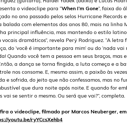
riguez (guitarra), Rafael Yadek (baixo) e Lucas Rodri
esenta o videoclipe para “
When I’m Gone
“, faixa do 
çado no ano passado pelos selos Hurricane Records e 
 balada com elementos dos anos 80, mais na linha M
ha principal influência, mas mantendo o estilo latino
 vocais dramáticos”, revela Perÿ Rodriguez. “A letra 
ça, do ‘você é importante para mim’ ou do ‘nada vai
a! Quando você tem a pessoa em seus braços, mas e
 Então, a dança se torna fingida, a luta começa e a 
trole nos consome. E, mesmo assim, a paixão às vezes
ida e sofrida, do jeito que não confessamos, mas no f
bustível que dura noite após noite. E quando for e
s vai se sentir o mesmo. Ou será que vai?”, completa.
fira o videoclipe, filmado por Marcos Neuberger, em
ps://youtu.be/ryYCcsXehb4