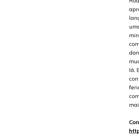
Rod
apr
lan
uma
min
com
dan
mud
lá.
con
fer
com
mai
Con
htt