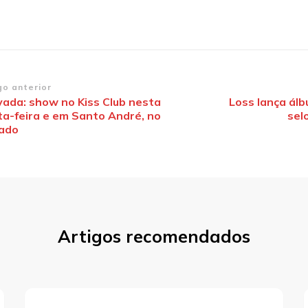
vegação
go anterior
vada: show no Kiss Club nesta
Loss lança álb
ta-feira e em Santo André, no
sel
st
ado
Artigos recomendados