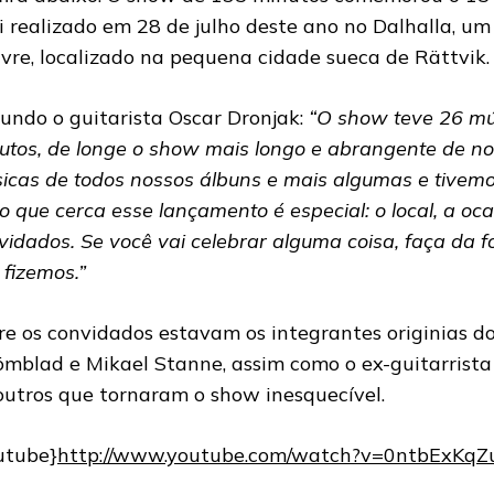
oi realizado em 28 de julho deste ano no Dalhalla, um
livre, localizado na pequena cidade sueca de Rättvik.
undo o guitarista Oscar Dronjak:
“O show teve 26 mú
utos, de longe o show mais longo e abrangente de no
icas de todos nossos álbuns e mais algumas e tivemo
o que cerca esse lançamento é especial: o local, a ocasi
vidados. Se você vai celebrar alguma coisa, faça da fo
 fizemos.”
re os convidados estavam os integrantes originias d
ömblad e Mikael Stanne, assim como o ex-guitarrista
outros que tornaram o show inesquecível.
utube}
http://www.youtube.com/watch?v=0ntbExKqZ