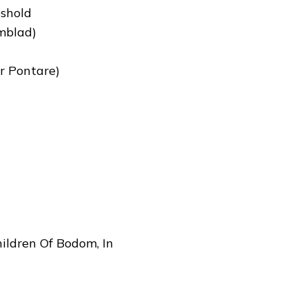
eshold
ömblad)
r Pontare)
ildren Of Bodom, In