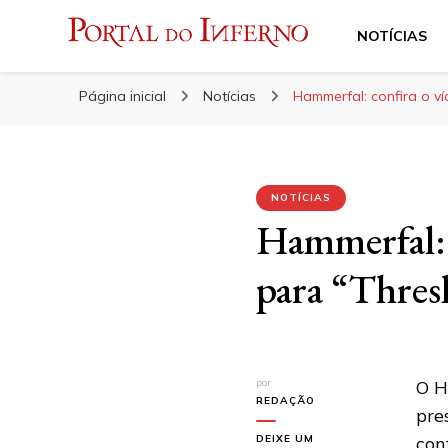
NOTÍCIAS
Portal do Inferno
Do Rock 'n' Roll ao Metal Extremo
Página inicial
Notícias
Hammerfal: confira o v
NOTÍCIAS
Hammerfal: 
para “Thres
por
O H
REDAÇÃO
pre
DEIXE UM
con