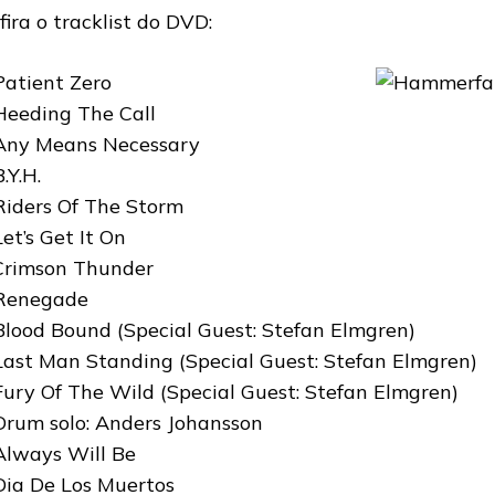
fira o tracklist do DVD:
Patient Zero
Heeding The Call
Any Means Necessary
.Y.H.
Riders Of The Storm
Let’s Get It On
Crimson Thunder
Renegade
Blood Bound (Special Guest: Stefan Elmgren)
Last Man Standing (Special Guest: Stefan Elmgren)
Fury Of The Wild (Special Guest: Stefan Elmgren)
Drum solo: Anders Johansson
Always Will Be
Dia De Los Muertos