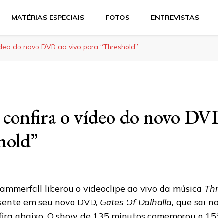
MATÉRIAS ESPECIAIS
FOTOS
ENTREVISTAS
ídeo do novo DVD ao vivo para “Threshold”
confira o vídeo do novo DVD
hold”
ammerfall liberou o videoclipe ao vivo da música
Thr
sente em seu novo DVD,
Gates Of Dalhalla,
que sai n
fira abaixo. O show de 135 minutos comemorou o 15º