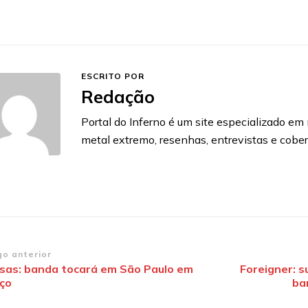
ESCRITO POR
Redação
Portal do Inferno é um site especializado em n
metal extremo, resenhas, entrevistas e cobe
vegação
go anterior
isas: banda tocará em São Paulo em
Foreigner: s
ço
ba
st