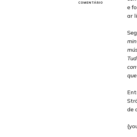
EM
COMENTÁRIO
e f
HAMMERFAL:
CONFIRA
ar 
O
VÍDEO
DO
Seg
NOVO
min
DVD
AO
mús
VIVO
Tud
PARA
“THRESHOLD”
con
que
Ent
Str
de 
{yo