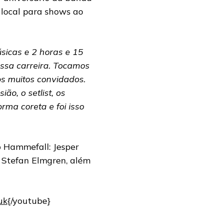
 local para shows ao
sicas e 2 horas e 15
ssa carreira. Tocamos
s muitos convidados.
ão, o setlist, os
rma coreta e foi isso
o Hammefall: Jesper
 Stefan Elmgren, além
uk
{/youtube}