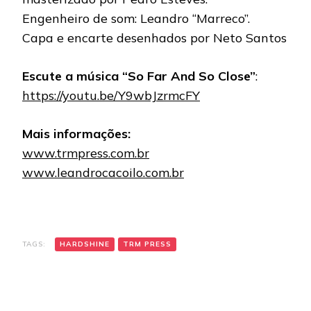
Engenheiro de som: Leandro “Marreco”.
Capa e encarte desenhados por Neto Santos
Escute a música “So Far And So Close”
:
https://youtu.be/Y9wbJzrmcFY
Mais informações:
www.trmpress.com.br
www.leandrocacoilo.com.br
TAGS:
HARDSHINE
TRM PRESS