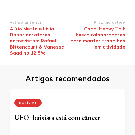
Navegação
Artigo anterior
Próximo artigo
Alírio Netto e Livia
Canal Heavy Talk
de
Dabarian: atores
busca colaboradores
post
entrevistam Rafael
para manter trabalhos
Bittencourt & Vanessa
em atividade
Saad no 12,5%
Artigos recomendados
NOTÍCIAS
UFO: baixista está com câncer