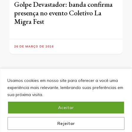
Golpe Devastador: banda confirma
presença no evento Coletivo La
Migra Fest
26 DE MARÇO DE 2016
Usamos cookies em nosso site para oferecer a você uma
experiência mais relevante, lembrando suas preferências em
SITEMAP
POLÍTICA DE PRIVACIDADE
EQUIPE
sua próxima visita.
CONTATO
Aceitar
&cópia; Direitos Autorais 2026
Portal do Inferno
. Todos os
direitos reservados.
Blossom PinIt | Desenvolvido por
Blossom Themes
. Desenvolvido por
WordPress
.
Política
de Privacidade
Rejeitar