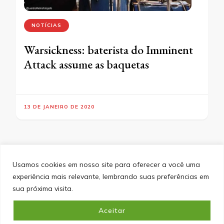
NOTÍCIAS
Warsickness: baterista do Imminent
Attack assume as baquetas
13 DE JANEIRO DE 2020
Usamos cookies em nosso site para oferecer a você uma
experiência mais relevante, lembrando suas preferências em
SITEMAP
POLÍTICA DE PRIVACIDADE
EQUIPE
sua próxima visita.
CONTATO
Aceitar
&cópia; Direitos Autorais 2026
Portal do Inferno
. Todos os
direitos reservados.
Blossom PinIt | Desenvolvido por