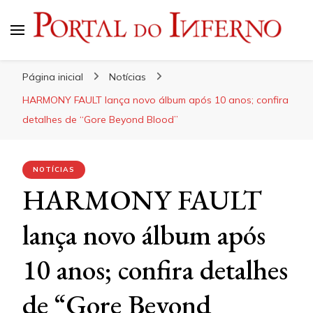
Portal do Inferno
Do Rock 'n' Roll ao Metal Extremo
Página inicial
Notícias
HARMONY FAULT lança novo álbum após 10 anos; confira
detalhes de “Gore Beyond Blood”
NOTÍCIAS
HARMONY FAULT
lança novo álbum após
10 anos; confira detalhes
de “Gore Beyond