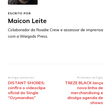
ESCRITO POR
Maicon Leite
Colaborador da Roadie Crew e assessor de imprensa
com a Wargods Press.
Navegação
Artigo anterior
Próximo artigo
DISTANT SHORES:
TREZE BLACK lança
de
confira o videoclipe
nova linha de
post
oficial do Single
merchandising e
“Ozymandias”
divulga agenda de
shows