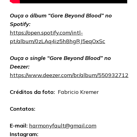
Ouça o álbum “Gore Beyond Blood” no
Spotify:
https://open.spotify.com/intl-
pt/album/0zLAq4iz5h8hgRJ5eqOxSc
Ouça o single “Gore Beyond Blood” no
Deezer:
https://www.deezer.com/br/album/550932712
Créditos da foto:
Fabricio Kremer
Contatos:
E-mail:
harmonyfault@gmail.com
Instagram: