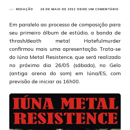
EM
por
REDAÇÃO
26 DE MAIO DE 2012
DEIXE UM COMENTÁRIO
HATEF
BAND
Em paralelo ao processo de composição para
SERÁ
HEADL
seu primeiro álbum de estúdio, a banda de
NO
thrash/death metal Hatefulmurder
IÚNA
META
confirmou mais uma apresentação. Trata-se
RESIS
do Iúna Metal Resistence, que será realizado
no próximo dia 26/05 (sábado), no Gelo
(antiga arena do som) em Iúna/ES, com
previsão de iniciar as 16h00.