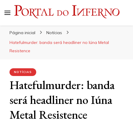
Portal do Inferno
Do Rock 'n' Roll ao Metal Extremo
Página inicial
Notícias
Hatefulmurder: banda será headliner no Iúna Metal
Resistence
NOTÍCIAS
Hatefulmurder: banda
será headliner no Iúna
Metal Resistence