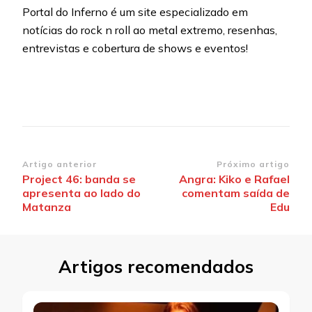
Portal do Inferno é um site especializado em
notícias do rock n roll ao metal extremo, resenhas,
entrevistas e cobertura de shows e eventos!
Navegação
Artigo anterior
Próximo artigo
Project 46: banda se
Angra: Kiko e Rafael
de
apresenta ao lado do
comentam saída de
post
Matanza
Edu
Artigos recomendados