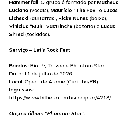
Hammerfall
. O grupo é formado por
Matheus
Luciano
(vocais),
Maurício “The Fox”
e
Lucas
Licheski
(guitarras),
Ricke Nunes
(baixo),
Vinicius “Muh” Vastrinche
(bateria) e
Lucas
Shred
(teclados).
Serviço – Let’s Rock Fest:
Bandas:
Riot V, Trovão e Phantom Star
Data:
11 de julho de 2026
Local:
Ópera de Arame (Curitiba/PR)
Ingressos:
https://www.bilheto.com.br/comprar/4218/
Ouça o álbum “Phantom Star”: