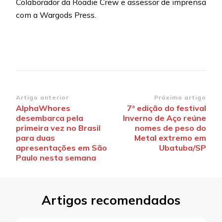
Colaborador da Roadie Crew e assessor de imprensa
com a Wargods Press.
Navegação
Artigo anterior
Próximo artigo
AlphaWhores
7ª edição do festival
de
desembarca pela
Inverno de Aço reúne
post
primeira vez no Brasil
nomes de peso do
para duas
Metal extremo em
apresentações em São
Ubatuba/SP
Paulo nesta semana
Artigos recomendados