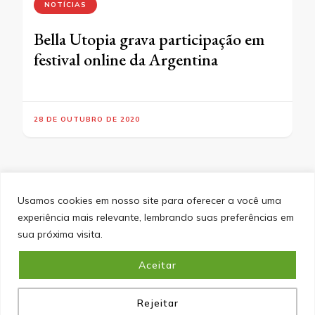
NOTÍCIAS
Bella Utopia grava participação em
festival online da Argentina
28 DE OUTUBRO DE 2020
Usamos cookies em nosso site para oferecer a você uma
experiência mais relevante, lembrando suas preferências em
SITEMAP
POLÍTICA DE PRIVACIDADE
EQUIPE
sua próxima visita.
CONTATO
Aceitar
&cópia; Direitos Autorais 2026
Portal do Inferno
. Todos os
direitos reservados.
Blossom PinIt | Desenvolvido por
Blossom Themes
. Desenvolvido por
WordPress
.
Política
de Privacidade
Rejeitar