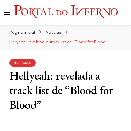
Portal do Inferno
Do Rock 'n' Roll ao Metal Extremo
Página inicial
Notícias
Hellyeah: revelada a track list de “Blood for Blood”
NOTÍCIAS
Hellyeah: revelada a
track list de “Blood for
Blood”