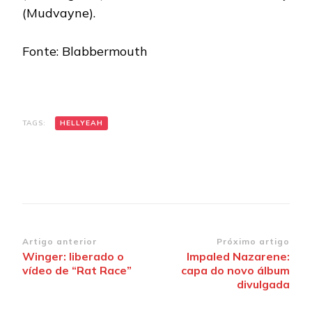
(Mudvayne).
Fonte: Blabbermouth
TAGS:
HELLYEAH
Navegação
Artigo anterior
Próximo artigo
Winger: liberado o
Impaled Nazarene:
de
vídeo de “Rat Race”
capa do novo álbum
post
divulgada