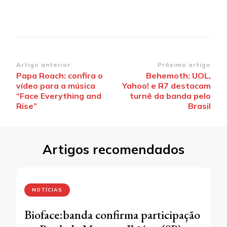
Navegação
Artigo anterior
Próximo artigo
Papa Roach: confira o
Behemoth: UOL,
de
vídeo para a música
Yahoo! e R7 destacam
post
“Face Everything and
turnê da banda pelo
Rise”
Brasil
Artigos recomendados
NOTÍCIAS
Bioface:banda confirma participação