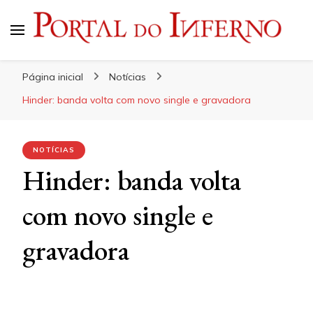
Portal do Inferno
Do Rock 'n' Roll ao Metal Extremo
Página inicial
Notícias
Hinder: banda volta com novo single e gravadora
NOTÍCIAS
Hinder: banda volta
com novo single e
gravadora