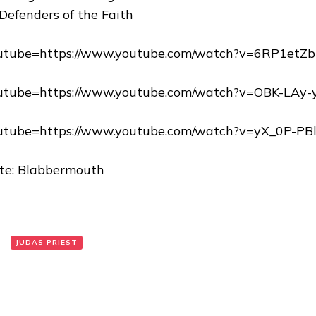
 Defenders of the Faith
utube=https://www.youtube.com/watch?v=6RP1etZb
utube=https://www.youtube.com/watch?v=OBK-LAy-
utube=https://www.youtube.com/watch?v=yX_0P-PBl
te: Blabbermouth
:
JUDAS PRIEST