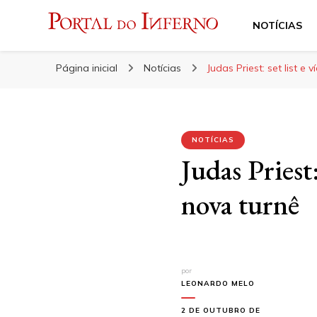
NOTÍCIAS
Portal do Inferno
Do Rock 'n' Roll ao Metal Extremo
Página inicial
Notícias
Judas Priest: set list e
NOTÍCIAS
Judas Priest
nova turnê
por
LEONARDO MELO
2 DE OUTUBRO DE