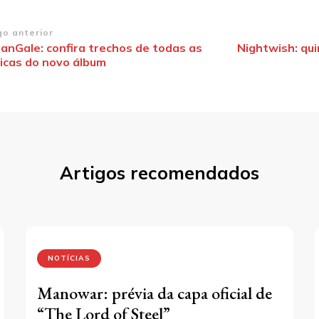
vegação
go anterior
ianGale: confira trechos de todas as
Nightwish: qui
icas do novo álbum
st
Artigos recomendados
NOTÍCIAS
Manowar: prévia da capa oficial de
“The Lord of Steel”