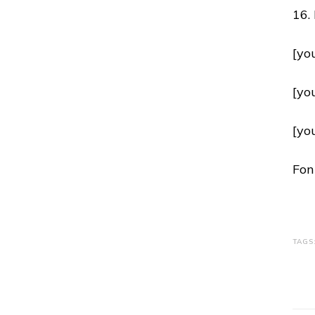
16.
[yo
[yo
[yo
Fon
TAGS