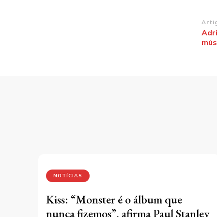
Na
Arti
Adr
de
mús
po
NOTÍCIAS
Kiss: “Monster é o álbum que
nunca fizemos”, afirma Paul Stanley