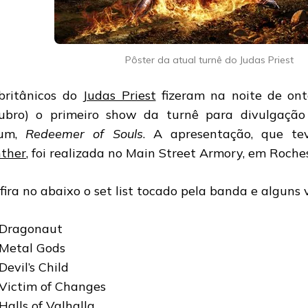
Pôster da atual turnê do Judas Priest
britânicos do
Judas Priest
fizeram na noite de ont
ubro) o primeiro show da turnê para divulgação
bum,
Redeemer of Souls
. A apresentação, que t
ther
, foi realizada no Main Street Armory, em Roches
fira no abaixo o set list tocado pela banda e alguns v
 Dragonaut
 Metal Gods
Devil’s Child
 Victim of Changes
 Halls of Valhalla