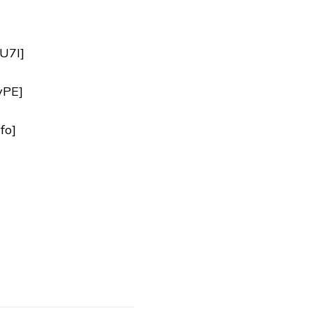
U7I]
yPE]
fo]