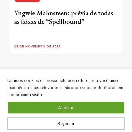
Yngwie Malmsteen: prévia de todas
as faixas de “Spellbound”
28 DE NOVEMBRO DE 2012
Usamos cookies em nosso site para oferecer a você uma
experiência mais relevante, lembrando suas preferências em
SITEMAP
POLÍTICA DE PRIVACIDADE
EQUIPE
sua próxima visita.
CONTATO
Aceitar
&cópia; Direitos Autorais 2026
Portal do Inferno
. Todos os
direitos reservados.
Blossom PinIt | Desenvolvido por
Blossom Themes
. Desenvolvido por
WordPress
.
Política
de Privacidade
Rejeitar