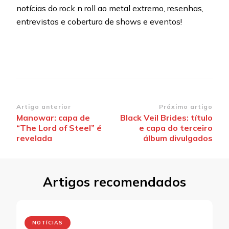
notícias do rock n roll ao metal extremo, resenhas,
entrevistas e cobertura de shows e eventos!
Navegação
Artigo anterior
Próximo artigo
Manowar: capa de
Black Veil Brides: título
de
“The Lord of Steel” é
e capa do terceiro
post
revelada
álbum divulgados
Artigos recomendados
NOTÍCIAS