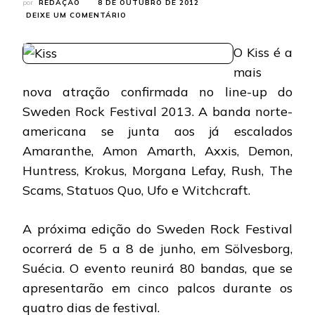
por
REDAÇÃO
8 DE OUTUBRO DE 2012
EM
DEIXE UM COMENTÁRIO
KISS:
BANDA
O Kiss é a
TOCARÁ
NO
mais
SWEDEN
nova atração confirmada no line-up do
ROCK
FESTIVAL
Sweden Rock Festival 2013. A banda norte-
2013
americana se junta aos já escalados
Amaranthe, Amon Amarth, Axxis, Demon,
Huntress, Krokus, Morgana Lefay, Rush, The
Scams, Statuos Quo, Ufo e Witchcraft.
A próxima edição do Sweden Rock Festival
ocorrerá de 5 a 8 de junho, em Sölvesborg,
Suécia. O evento reunirá 80 bandas, que se
apresentarão em cinco palcos durante os
quatro dias de festival.