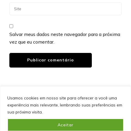
Salvar meus dados neste navegador para a próxima
vez que eu comentar.
Usamos cookies em nosso site para oferecer a você uma
experiência mais relevante, lembrando suas preferências em
SITEMAP
POLÍTICA DE PRIVACIDADE
EQUIPE
sua próxima visita.
CONTATO
Aceitar
&cópia; Direitos Autorais 2026
Portal do Inferno
. Todos os
direitos reservados.
Blossom PinIt | Desenvolvido por